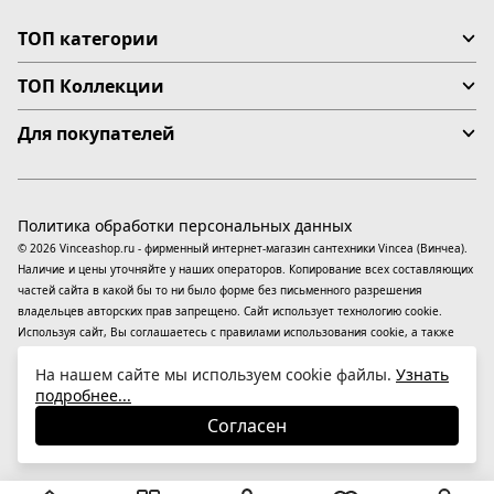
ТОП категории
ТОП Коллекции
Для покупателей
Политика обработки персональных данных
© 2026 Vinceashop.ru - фирменный интернет-магазин сантехники Vincea (Винчеа).
Наличие и цены уточняйте у наших операторов. Копирование всех составляющих
частей сайта в какой бы то ни было форме без письменного разрешения
владельцев авторских прав запрещено. Сайт использует технологию cookie.
Используя сайт, Вы соглашаетесь с правилами использования
cookie
, а также
даете согласие на обработку
персональных данных
На информационном ресурсе
На нашем сайте мы используем cookie файлы.
Узнать
применяются
рекомендательные технологии
(информационные технологии
подробнее...
предоставления информации на основе сбора, систематизации и анализа
сведений, относящихся к предпочтениям пользователей сети «Интернет»,
Согласен
находящихся на территории Российской Федерации).