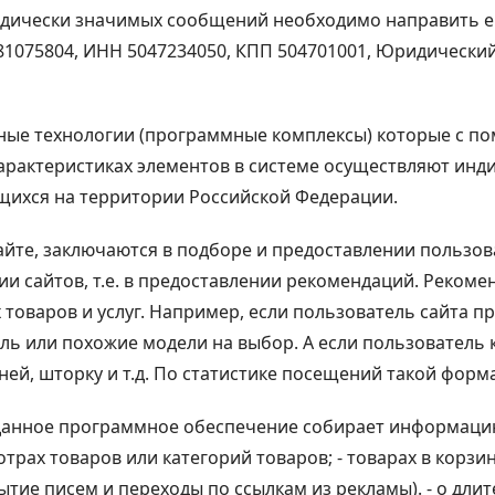
идически значимых сообщений необходимо направить е
1075804, ИНН 5047234050, КПП 504701001, Юридический а
нные технологии (программные комплексы) которые с 
характеристиках элементов в системе осуществляют ин
ящихся на территории Российской Федерации.
йте, заключаются в подборе и предоставлении пользова
и сайтов, т.е. в предоставлении рекомендаций. Реком
х товаров и услуг. Например, если пользователь сайта 
ль или похожие модели на выбор. А если пользователь
ей, шторку и т.д. По статистике посещений такой форм
анное программное обеспечение собирает информацию о
трах товаров или категорий товаров; - товарах в корзине,
ие писем и переходы по ссылкам из рекламы). - o длит