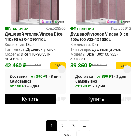
В наличии
Код:
528566
В наличии
Код:
565912
Душевой уголок Vincea Dice
Душевой уголок Vincea Dice
110x90 VSR-4D9011CL
100x100 VSS-4D100CL
Коллекция:
Dice
Коллекция:
Dice
Тип товара:
Душевой уголок
Тип товара:
Душевой уголок
Модель:
Dice 110x90 VSR-
Модель:
Dice 100x100 VSS-
4D9011CL
4D100CL
42 460
₽
39 860
₽
50 609
₽
51 818
₽
-16%
-23%
Доставка
от 390 ₽
1 - 3 дня
Доставка
от 390 ₽
1 - 3 дня
Самовывоз
Самовывоз
от 190 ₽
1 - 3 дня
от 190 ₽
1 - 3 дня
Купить
Купить
1
2
3
→
36