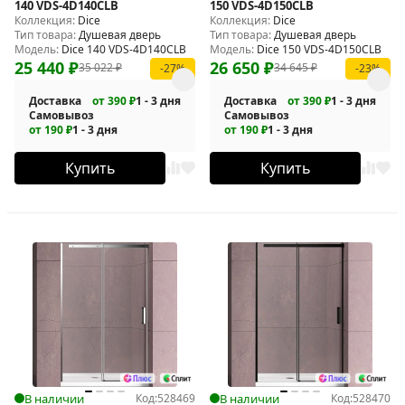
140 VDS-4D140CLB
150 VDS-4D150CLB
Коллекция:
Dice
Коллекция:
Dice
Тип товара:
Душевая дверь
Тип товара:
Душевая дверь
Модель:
Dice 140 VDS-4D140CLB
Модель:
Dice 150 VDS-4D150CLB
25 440
₽
26 650
₽
35 022
₽
34 645
₽
-27%
-23%
Доставка
от 390 ₽
1 - 3 дня
Доставка
от 390 ₽
1 - 3 дня
Самовывоз
Самовывоз
от 190 ₽
1 - 3 дня
от 190 ₽
1 - 3 дня
Купить
Купить
В наличии
Код:
528469
В наличии
Код:
528470