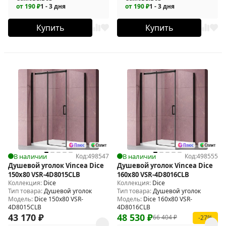
от 190 ₽
1 - 3 дня
от 190 ₽
1 - 3 дня
Купить
Купить
В наличии
Код:
498547
В наличии
Код:
498555
Душевой уголок Vincea Dice
Душевой уголок Vincea Dice
150x80 VSR-4D8015CLB
160x80 VSR-4D8016CLB
Коллекция:
Dice
Коллекция:
Dice
Тип товара:
Душевой уголок
Тип товара:
Душевой уголок
Модель:
Dice 150x80 VSR-
Модель:
Dice 160x80 VSR-
4D8015CLB
4D8016CLB
43 170
₽
48 530
₽
66 404
₽
-27%