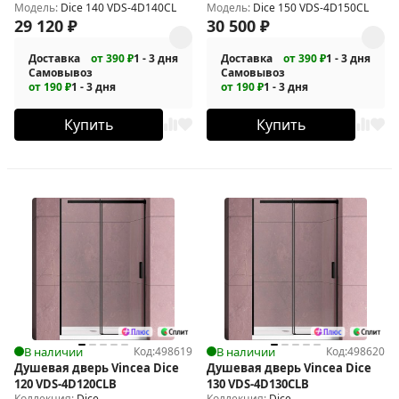
Модель:
Dice 140 VDS-4D140CL
Модель:
Dice 150 VDS-4D150CL
29 120
₽
30 500
₽
Доставка
от 390 ₽
1 - 3 дня
Доставка
от 390 ₽
1 - 3 дня
Самовывоз
Самовывоз
от 190 ₽
1 - 3 дня
от 190 ₽
1 - 3 дня
Купить
Купить
В наличии
Код:
498619
В наличии
Код:
498620
Душевая дверь Vincea Dice
Душевая дверь Vincea Dice
120 VDS-4D120CLB
130 VDS-4D130CLB
Коллекция:
Dice
Коллекция:
Dice