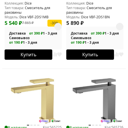
Коллекция:
Dice
Коллекция:
Dice
Тип товара:
Смеситель для
Тип товара:
Смеситель для
раковины
раковины
Модель:
Dice VBF-2DS1MB
Модель:
Dice VBF-2DS1BN
5 540
₽
5 890
₽
7 865
₽
-30%
Доставка
от 390 ₽
1 - 3 дня
Доставка
от 390 ₽
1 - 3 дня
Самовывоз
Самовывоз
от 190 ₽
1 - 3 дня
от 190 ₽
1 - 3 дня
Купить
Купить
В наличии
Код:
565725
В наличии
Код:
565726