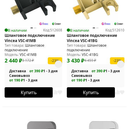
В наличии
Код:
512608
В наличии
Код:
512610
Шланговое подключение
Шланговое подключение
Vincea VSC-41MB
Vincea VSC-41BG
Тип товара:
Шланговое
Тип товара:
Шланговое
подключение
подключение
Модель:
VSC-41MB
Модель:
VSC-41BG
2 440
₽
3 430
₽
3 172
₽
4 459
₽
-23%
-23%
Доставка
от 390 ₽
1 - 3 дня
Доставка
от 390 ₽
1 - 3 дня
Самовывоз
Самовывоз
от 190 ₽
1 - 3 дня
от 190 ₽
1 - 3 дня
Купить
Купить