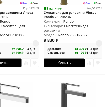
Код:
512209
В наличии
Код:
512213
для раковины Vincea
Смеситель для раковины Vincea
1R1BG
Rondo VBF-1R2BG
:
Rondo
Коллекция:
Rondo
:
Смеситель для
Тип товара:
Смеситель для
раковины
ndo VBF-1R1BG
Модель:
Rondo VBF-1R2BG
9 830
₽
от 390 ₽
1 - 3 дня
Доставка
от 390 ₽
1 - 3 дня
з
от 190 ₽
1 - 3 дня
Самовывоз
от 190 ₽
1 - 3 дня
пить
Купить