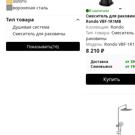
золото
вороненая сталь
В наличии
Смеситель для раковин
Тип товара
Rondo VBF-1R1MB
Душевая система
Коллекция:
Rondo
Тип товара:
Смеситель
Смеситель для раковины
раковины
Модель:
Rondo VBF-1R
Показывать
(
16
)
8 210
₽
Доставка
от 39
Самовывоз
от 19
Купить