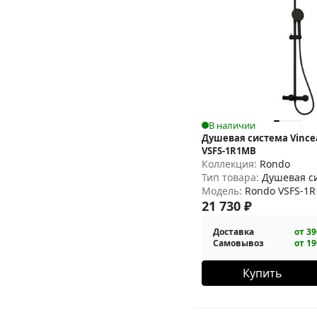
В наличии
Душевая система Vince
VSFS-1R1MB
Коллекция:
Rondo
Тип товара:
Душевая с
Модель:
Rondo VSFS-1
21 730
₽
Доставка
от 39
Самовывоз
от 19
Купить