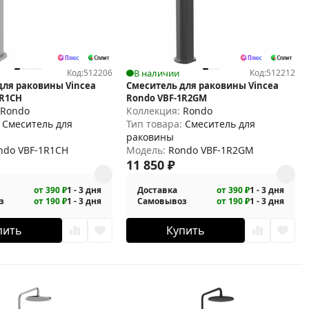
Код:
512206
В наличии
Код:
512212
для раковины Vincea
Смеситель для раковины Vincea
1R1CH
Rondo VBF-1R2GM
:
Rondo
Коллекция:
Rondo
:
Смеситель для
Тип товара:
Смеситель для
раковины
ndo VBF-1R1CH
Модель:
Rondo VBF-1R2GM
11 850
₽
от 390 ₽
1 - 3 дня
Доставка
от 390 ₽
1 - 3 дня
з
от 190 ₽
1 - 3 дня
Самовывоз
от 190 ₽
1 - 3 дня
пить
Купить