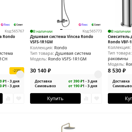
Код:
565767
В наличии
Код:
565773
В наличии
a Rondo
Душевая система Vincea Rondo
Смеситель 
VSFS-1R1GM
Rondo VBF-
Коллекция
Коллекция:
Rondo
Тип товара
истема
Тип товара:
Душевая система
раковины
R1CH
Модель:
Rondo VSFS-1R1GM
Модель:
Ro
30 140
₽
8 530
₽
-23%
0 ₽
1 - 3 дня
Доставка
от 390 ₽
1 - 3 дня
Доставка
0 ₽
1 - 3 дня
Самовывоз
от 190 ₽
1 - 3 дня
Самовыво
Купить
Ку