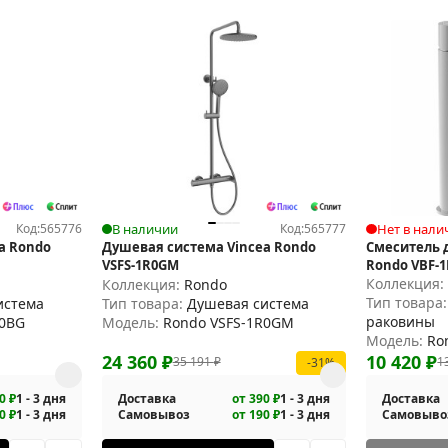
Код:
565776
В наличии
Код:
565777
Нет в нали
a Rondo
Душевая система Vincea Rondo
Смеситель 
VSFS-1R0GM
Rondo VBF-
Коллекция
Коллекция:
Rondo
Тип товара
истема
Тип товара:
Душевая система
раковины
R0BG
Модель:
Rondo VSFS-1R0GM
Модель:
Ro
24 360
₽
10 420
₽
35 191
₽
1
-31%
0 ₽
1 - 3 дня
Доставка
от 390 ₽
1 - 3 дня
Доставка
0 ₽
1 - 3 дня
Самовывоз
от 190 ₽
1 - 3 дня
Самовыво