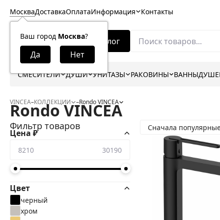
Москва
Доставка
Оплата
Информация
Контакты
Ваш город
Москва
?
Каталог
СМЕСИТЕЛИ
ДУШИ
УНИТАЗЫ
РАКОВИНЫ
ВАННЫ
ДУШЕ
VINCEA
–
КОЛЛЕКЦИИ
–
Rondo VINCEA
Rondo VINCEA
Фильтр товаров
Сначала популярны
Цена ₽
Цвет
черный
хром