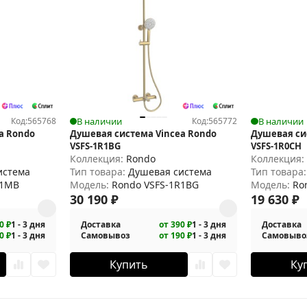
Код:
565768
В наличии
Код:
565772
В наличии
a Rondo
Душевая система Vincea Rondo
Душевая си
VSFS-1R1BG
VSFS-1R0CH
Коллекция:
Rondo
Коллекция
истема
Тип товара:
Душевая система
Тип товара
R1MB
Модель:
Rondo VSFS-1R1BG
Модель:
Ro
30 190
₽
19 630
₽
0 ₽
1 - 3 дня
Доставка
от 390 ₽
1 - 3 дня
Доставка
0 ₽
1 - 3 дня
Самовывоз
от 190 ₽
1 - 3 дня
Самовыво
Купить
Ку