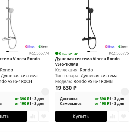
Код:
565774
В наличии
Код:
565775
стема Vincea Rondo
Душевая система Vincea Rondo
VSFS-1R0MB
:
Rondo
Коллекция:
Rondo
:
Душевая система
Тип товара:
Душевая система
ndo VSFS-1R0CH
Модель:
Rondo VSFS-1R0MB
19 630
₽
от 390 ₽
1 - 3 дня
Доставка
от 390 ₽
1 - 3 дня
з
от 190 ₽
1 - 3 дня
Самовывоз
от 190 ₽
1 - 3 дня
пить
Купить