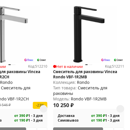
чии
Код:
512210
Нет в наличии
Код:
512211
для раковины Vincea
Смеситель для раковины Vincea
1R2CH
Rondo VBF-1R2MB
:
Rondo
Коллекция:
Rondo
:
Смеситель для
Тип товара:
Смеситель для
раковины
ndo VBF-1R2CH
Модель:
Rondo VBF-1R2MB
10 250
₽
3 546
₽
-23%
от 390 ₽
1 - 3 дня
Доставка
от 390 ₽
1 - 3 дня
з
от 190 ₽
1 - 3 дня
Самовывоз
от 190 ₽
1 - 3 дня