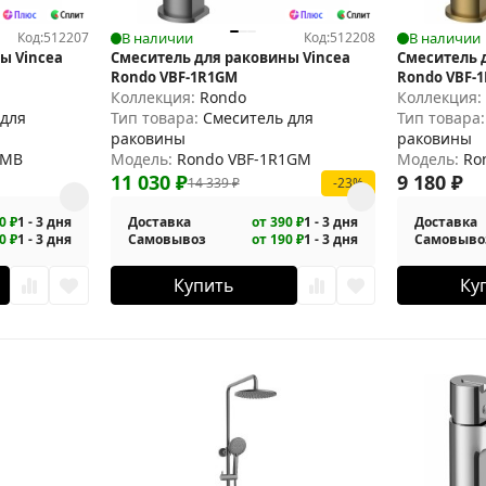
Код:
512207
В наличии
Код:
512208
В наличии
ы Vincea
Смеситель для раковины Vincea
Смеситель 
Rondo VBF-1R1GM
Rondo VBF-
Коллекция:
Rondo
Коллекция
 для
Тип товара:
Смеситель для
Тип товара
раковины
раковины
1MB
Модель:
Rondo VBF-1R1GM
Модель:
Ro
11 030
₽
9 180
₽
14 339
₽
-23%
0 ₽
1 - 3 дня
Доставка
от 390 ₽
1 - 3 дня
Доставка
0 ₽
1 - 3 дня
Самовывоз
от 190 ₽
1 - 3 дня
Самовыво
Купить
Ку