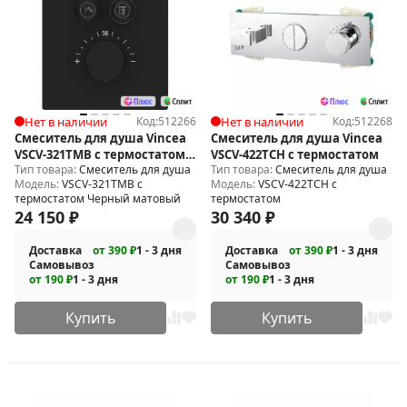
Нет в наличии
Код:
512266
Нет в наличии
Код:
512268
Смеситель для душа Vincea
Смеситель для душа Vincea
VSCV-321TMB с термостатом
VSCV-422TCH с термостатом
Тип товара:
Смеситель для душа
Тип товара:
Смеситель для душа
Черный матовый
Модель:
VSCV-321TMB с
Модель:
VSCV-422TCH с
термостатом Черный матовый
термостатом
24 150
₽
30 340
₽
Доставка
от 390 ₽
1 - 3 дня
Доставка
от 390 ₽
1 - 3 дня
Самовывоз
Самовывоз
от 190 ₽
1 - 3 дня
от 190 ₽
1 - 3 дня
Купить
Купить