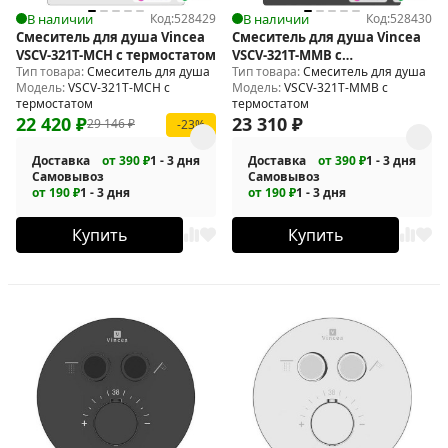
В наличии
Код:
528429
В наличии
Код:
528430
Смеситель для душа Vincea
Смеситель для душа Vincea
VSCV-321T-MCH с термостатом
VSCV-321T-MMB с
Тип товара:
Смеситель для душа
Тип товара:
Смеситель для душа
термостатом
Модель:
VSCV-321T-MCH с
Модель:
VSCV-321T-MMB с
термостатом
термостатом
22 420
₽
23 310
₽
29 146
₽
-23%
Доставка
от 390 ₽
1 - 3 дня
Доставка
от 390 ₽
1 - 3 дня
Самовывоз
Самовывоз
от 190 ₽
1 - 3 дня
от 190 ₽
1 - 3 дня
Купить
Купить