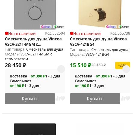
Нет в наличии
Код:
552504
Нет в наличии
Код:
565738
Смеситель для душа Vincea
Смеситель для душа Vincea
VSCV-321T-MGM с
VSCV-421BG4
Тип товара:
Смеситель для душа
термостатом
Тип товара:
Смеситель для душа
Модель:
VSCV-321T-MGM с
Модель:
VSCV-421BG4
термостатом
28 450
₽
15 510
₽
20 163
₽
-23%
Доставка
от 390 ₽
1 - 3 дня
Доставка
от 390 ₽
1 - 3 дня
Самовывоз
Самовывоз
от 190 ₽
1 - 3 дня
от 190 ₽
1 - 3 дня
Купить
Купить