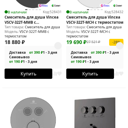
В наличии
Код:
528431
В наличии
Код:
528432
Смеситель для душа Vincea
Смеситель для душа Vincea
VSCV-322T-MMB с
VSCV-322T-MCH с термостатом
Тип товара:
Смеситель для душа
Тип товара:
Смеситель для душа
термостатом
Модель:
VSCV-322T-MMB с
Модель:
VSCV-322T-MCH с
термостатом
термостатом
18 880
₽
19 690
₽
27 521
₽
-28%
Доставка
от 390 ₽
1 - 3 дня
Доставка
от 390 ₽
1 - 3 дня
Самовывоз
Самовывоз
от 190 ₽
1 - 3 дня
от 190 ₽
1 - 3 дня
Купить
Купить