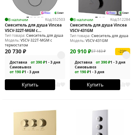
В наличии
Код:
552503
В наличии
Код:
512284
Смеситель для душа Vincea
Смеситель для душа Vincea
VSCV-322T-MGM с
VSCV-431GM
Тип товара:
Смеситель для душа
термостатом
Тип товара:
Смеситель для душа
Модель:
VSCV-322T-MGM с
Модель:
VSCV-431GM
термостатом
20 730
₽
20 910
₽
27 183
₽
-23%
Доставка
от 390 ₽
1 - 3 дня
Доставка
от 390 ₽
1 - 3 дня
Самовывоз
Самовывоз
от 190 ₽
1 - 3 дня
от 190 ₽
1 - 3 дня
Купить
Купить