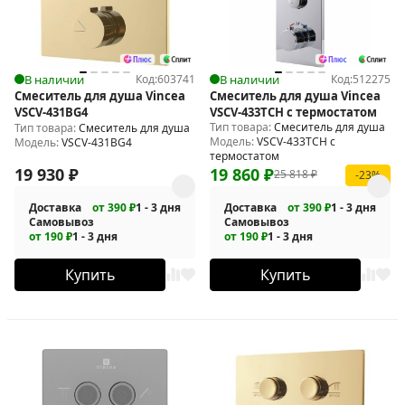
В наличии
Код:
603741
В наличии
Код:
512275
Смеситель для душа Vincea
Смеситель для душа Vincea
VSCV-431BG4
VSCV-433TCH с термостатом
Тип товара:
Смеситель для душа
Тип товара:
Смеситель для душа
Модель:
VSCV-433TCH с
Модель:
VSCV-431BG4
термостатом
19 930
₽
19 860
₽
25 818
₽
-23%
Доставка
от 390 ₽
1 - 3 дня
Доставка
от 390 ₽
1 - 3 дня
Самовывоз
Самовывоз
от 190 ₽
1 - 3 дня
от 190 ₽
1 - 3 дня
Купить
Купить