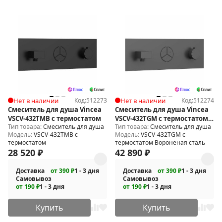
Нет в наличии
Код:
512273
Нет в наличии
Код:
512274
Смеситель для душа Vincea
Смеситель для душа Vincea
VSCV-432TMB с термостатом
VSCV-432TGM с термостатом
Тип товара:
Смеситель для душа
Тип товара:
Смеситель для душа
Вороненая сталь
Модель:
VSCV-432TMB с
Модель:
VSCV-432TGM с
термостатом
термостатом Вороненая сталь
28 520
₽
42 890
₽
Доставка
от 390 ₽
1 - 3 дня
Доставка
от 390 ₽
1 - 3 дня
Самовывоз
Самовывоз
от 190 ₽
1 - 3 дня
от 190 ₽
1 - 3 дня
Купить
Купить