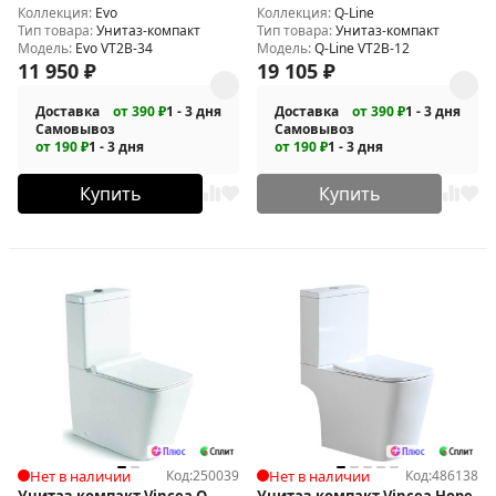
Коллекция:
Evo
Коллекция:
Q-Line
Тип товара:
Унитаз-компакт
Тип товара:
Унитаз-компакт
Модель:
Evo VT2B-34
Модель:
Q-Line VT2B-12
11 950
₽
19 105
₽
Доставка
от 390 ₽
1 - 3 дня
Доставка
от 390 ₽
1 - 3 дня
Самовывоз
Самовывоз
от 190 ₽
1 - 3 дня
от 190 ₽
1 - 3 дня
Купить
Купить
Нет в наличии
Код:
250039
Нет в наличии
Код:
486138
Унитаз-компакт Vincea Q-
Унитаз-компакт Vincea Hope