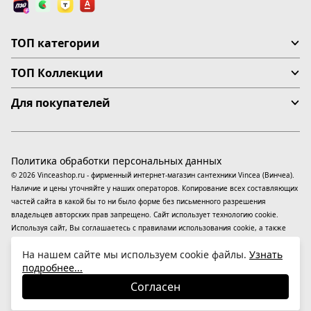
ТОП категории
ТОП Коллекции
Для покупателей
Политика обработки персональных данных
© 2026 Vinceashop.ru - фирменный интернет-магазин сантехники Vincea (Винчеа).
Наличие и цены уточняйте у наших операторов. Копирование всех составляющих
частей сайта в какой бы то ни было форме без письменного разрешения
владельцев авторских прав запрещено. Сайт использует технологию cookie.
Используя сайт, Вы соглашаетесь с правилами использования
cookie
, а также
даете согласие на обработку
персональных данных
На информационном ресурсе
На нашем сайте мы используем cookie файлы.
Узнать
применяются
рекомендательные технологии
(информационные технологии
подробнее...
предоставления информации на основе сбора, систематизации и анализа
сведений, относящихся к предпочтениям пользователей сети «Интернет»,
Согласен
находящихся на территории Российской Федерации).