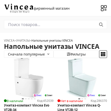
фирменный магазин
VINCEA
–
УНИТАЗЫ
–
Напольные унитазы VINCEA
Напольные унитазы VINCEA
Сначала популярные
Фильтры
В наличии
Код:
452039
Нет в наличии
Код:
286370
Унитаз-компакт Vincea Evo
Унитаз-компакт Vincea Q-
VT2B-34
Line VT2B-12