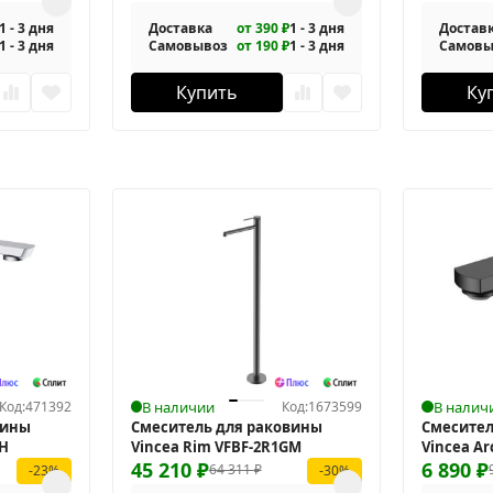
1 - 3 дня
Доставка
от 390 ₽
1 - 3 дня
Достав
1 - 3 дня
Самовывоз
от 190 ₽
1 - 3 дня
Самовы
Купить
Ку
Код:
471392
В наличии
Код:
1673599
В налич
вины
Смеситель для раковины
Смесител
CH
Vincea Rim VFBF-2R1GM
Vincea A
45 210
₽
6 890
₽
64 311
₽
-23%
-30%