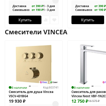
Доставка
от 390 ₽
1 - 3 дня
Доставка
от 390 ₽
Самовывоз
от 190 ₽
1 - 3 дня
Самовывоз
от 190 ₽
Купить
Купить
Смесители VINCEA
В наличии
Код:
603741
В наличии
Смеситель для душа Vincea
Смеситель для рако
VSCV-431BG4
Vincea Next VBF-1N2
19 930
₽
12 750
₽
16 575
₽