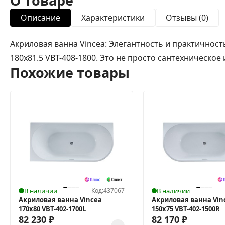
О товаре
Описание
Характеристики
Отзывы (0)
Акриловая ванна Vincea: Элегантность и практичност
180x81.5 VBT-408-1800. Это не просто сантехническое и
Похожие товары
В наличии
Код:
437067
В наличии
Акриловая ванна Vincea
Акриловая ванна Vin
170x80 VBT-402-1700L
150x75 VBT-402-1500R
82 230
₽
82 170
₽