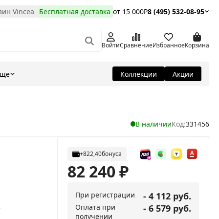
ин Vincea
Бесплатная доставка
от 15 000Р
8 (495) 532-08-95
Войти
Сравнение
Избранное
Корзина
Еще
Коллекции
Акции
В наличии
Код:
331456
+822,40
бонуса
82 240
₽
При регистрации
- 4 112 руб.
Оплата при
- 6 579 руб.
е
получении