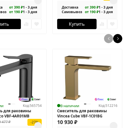
ка
от 390 ₽
1 - 3 дня
Доставка
от 390 ₽
1 - 3 дня
воз
от 190 ₽
1 - 3 дня
Самовывоз
от 190 ₽
1 - 3 дня
пить
Купить
ии
Код:
565754
В наличии
Код:
512216
ь для раковины
Смеситель для раковины
rco VBF-4AR01MB
Vincea Cube VBF-1C01BG
10 930
₽
9 477
₽
-27%