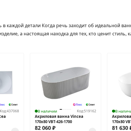
ь в каждой детали Когда речь заходит об идеальной ван
зделие, а настоящая находка для тех, кто ценит стиль, к
Код:
437068
В наличии
Код:
519162
В налич
cea
Акриловая ванна Vincea
Акрилова
170x80 VBT-426-1700
170x80 V
82 060
₽
81 630