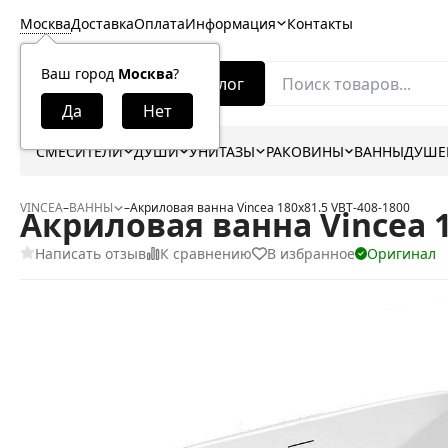
Москва
Доставка
Оплата
Информация
Контакты
Ваш город
Москва
?
Каталог
СМЕСИТЕЛИ
ДУШИ
УНИТАЗЫ
РАКОВИНЫ
ВАННЫ
ДУШЕ
VINCEA
–
ВАННЫ
–
Акриловая ванна Vincea 180x81.5 VBT-408-1800
Акриловая ванна Vincea 1
Написать отзыв
К сравнению
В избранное
Оригинал