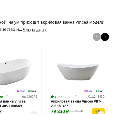
ной, на ум приходит акриловая ванна Vincea модели
ачество и...
Читать далее
ии
Код:
436975
В наличии
Код:
248430
я ванна Vincea
Акриловая ванна Vincea VBT-
BT-405-1700MW
203 180x87
₽
79 830
₽
105 716
₽
-24%