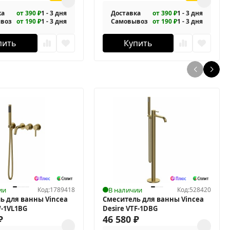
ка
от 390 ₽
1 - 3 дня
Доставка
от 390 ₽
1 - 3 дня
воз
от 190 ₽
1 - 3 дня
Самовывоз
от 190 ₽
1 - 3 дня
пить
Купить
ии
Код:
1789418
В наличии
Код:
528420
ь для ванны Vincea
Смеситель для ванны Vincea
W-1VL1BG
Desire VTF-1DBG
₽
46 580
₽