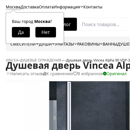
Москва
Доставка
Оплата
Информация
Контакты
Ваш город
Москва
?
Каталог
СМЕСИТЕЛИ
ДУШИ
УНИТАЗЫ
РАКОВИНЫ
ВАННЫ
ДУШЕ
VINCEA
–
ДУШЕВЫЕ ОГРАЖДЕНИЯ
–
Душевая дверь Vincea Alpha 90 VDP-
Душевая дверь Vincea Alp
Написать отзыв
К сравнению
В избранное
Оригинал