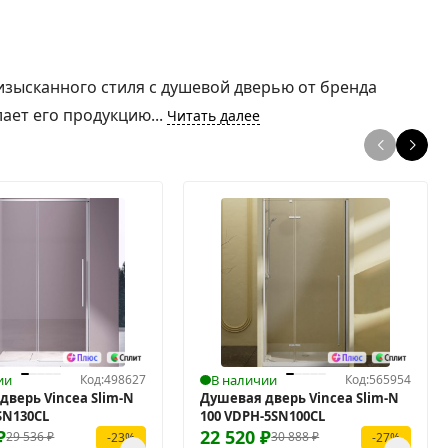
 изысканного стиля с душевой дверью от бренда
ает его продукцию...
Читать далее
ии
Код:
498627
В наличии
Код:
565954
дверь Vincea Slim-N
Душевая дверь Vincea Slim-N
SN130CL
100 VDPH-5SN100CL
₽
22 520
₽
29 536
₽
30 888
₽
-23%
-27%