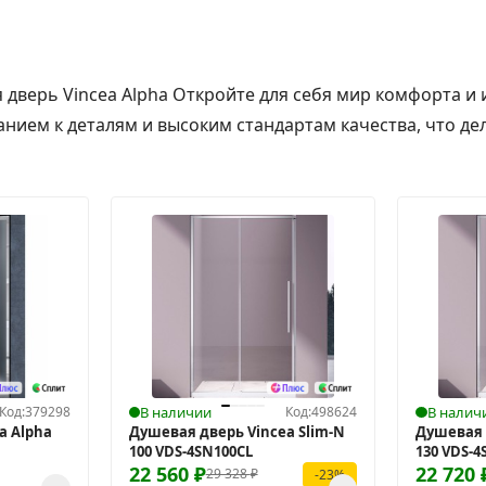
 дверь Vincea Alpha Откройте для себя мир комфорта и
анием к деталям и высоким стандартам качества, что дел
Код:
379298
В наличии
Код:
498624
В налич
a Alpha
Душевая дверь Vincea Slim-N
Душевая 
100 VDS-4SN100CL
130 VDS-4
22 560
₽
22 720
29 328
₽
-23%