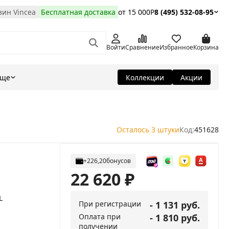
ин Vincea
Бесплатная доставка
от 15 000Р
8 (495) 532-08-95
Войти
Сравнение
Избранное
Корзина
Еще
Коллекции
Акции
Осталось 3 штуки
Код:
451628
+226,20
бонусов
22 620
₽
L
При регистрации
- 1 131 руб.
Оплата при
- 1 810 руб.
получении