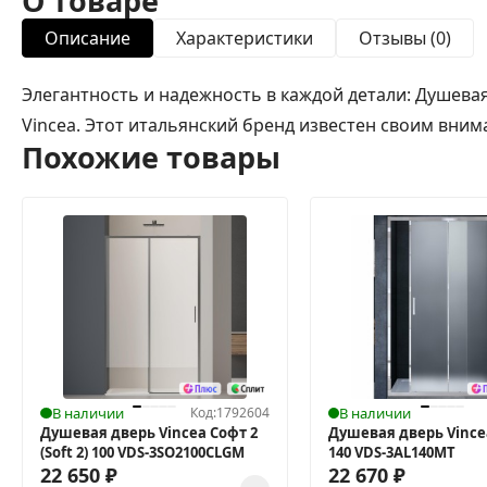
О товаре
Описание
Характеристики
Отзывы (0)
Элегантность и надежность в каждой детали: Душевая
Vincea. Этот итальянский бренд известен своим вним
Похожие товары
В наличии
Код:
1792604
В наличии
Душевая дверь Vincea Софт 2
Душевая дверь Vince
(Soft 2) 100 VDS-3SO2100CLGM
140 VDS-3AL140MT
22 650
₽
22 670
₽