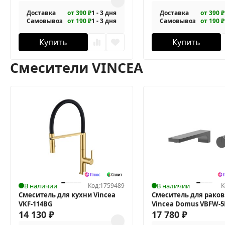
Доставка
от 390 ₽
1 - 3 дня
Доставка
от 390 ₽
Самовывоз
от 190 ₽
1 - 3 дня
Самовывоз
от 190 ₽
Купить
Купить
Смесители VINCEA
В наличии
Код:
1759489
В наличии
К
Смеситель для кухни Vincea
Смеситель для рако
VKF-114BG
Vincea Domus VBFW-
14 130
₽
17 780
₽