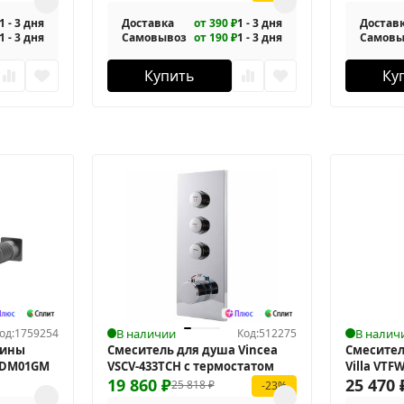
1 - 3 дня
Доставка
от 390 ₽
1 - 3 дня
Достав
1 - 3 дня
Самовывоз
от 190 ₽
1 - 3 дня
Самовы
Купить
Ку
од:
1759254
В наличии
Код:
512275
В налич
вины
Смеситель для душа Vincea
Смесител
5DM01GM
VSCV-433TCH с термостатом
Villa VTF
19 860
₽
25 470
25 818
₽
-23%