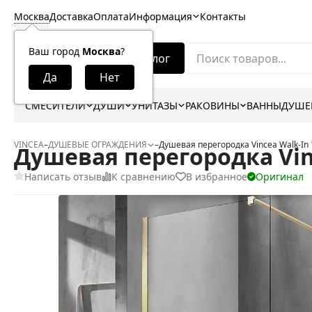
Москва
Доставка
Оплата
Информация
Контакты
Ваш город
Москва
?
Каталог
СМЕСИТЕЛИ
ДУШИ
УНИТАЗЫ
РАКОВИНЫ
ВАННЫ
ДУШЕ
VINCEA
–
ДУШЕВЫЕ ОГРАЖДЕНИЯ
–
Душевая перегородка Vincea Walk-I
Душевая перегородка Vin
Написать отзыв
К сравнению
В избранное
Оригинал