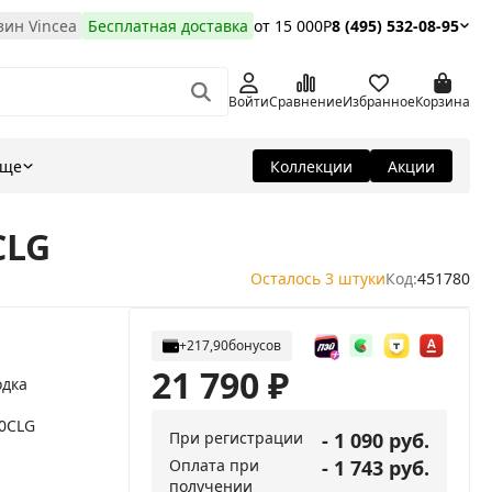
ин Vincea
Бесплатная доставка
от 15 000Р
8 (495) 532-08-95
Войти
Сравнение
Избранное
Корзина
Еще
Коллекции
Акции
CLG
Осталось 3 штуки
Код:
451780
+217,90
бонусов
21 790
₽
одка
00CLG
При регистрации
- 1 090 руб.
Оплата при
- 1 743 руб.
получении