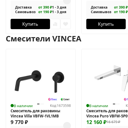
Доставка
от 390 ₽
1 - 3 дня
Доставка
от 390 ₽
Самовывоз
от 190 ₽
1 - 3 дня
Самовывоз
от 190 ₽
Купить
Купить
Смесители VINCEA
В наличии
Код:
1673598
В наличии
К
Смеситель для раковины
Смеситель для рако
Vincea Villa VBFW-1VL1MB
Vincea Puro VBFW-5P
9 770
₽
12 160
₽
16 679
₽