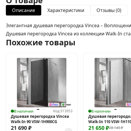
О товаре
Описание
Характеристики
Отзывы (0)
Элегантная душевая перегородка Vincea – Воплощени
Душевая перегородка Vincea из коллекции Walk-In ст
Похожие товары
В наличии
Код:
313953
В наличии
Душевая перегородка Vincea
Душевая перегородка
Walk-In 90 VSW-1H900CG
Walk-In 110 VSW-1H11
21 690
₽
21 650
₽
28 145
₽