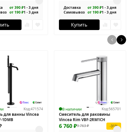
ка
от 390 ₽
1 - 3 дня
Доставка
от 390 ₽
1 - 3 дня
воз
от 190 ₽
1 - 3 дня
Самовывоз
от 190 ₽
1 - 3 дня
пить
Купить
ии
Код:
471574
В наличии
Код:
565701
ь для ванны Vincea
Смеситель для раковины
TF-1DMB
Vincea Rim VBF-2RM1CH
₽
6 760
₽
9 763
₽
-31%