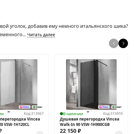
вой уголок, добавив ему немного итальянского шика?
еменного...
Читать далее
ии
Код:
313967
В наличии
Код:
313955
перегородка Vincea
Душевая перегородка Vincea
20 VSW-1H120CL
Walk-In 90 VSW-1H900CGB
₽
22 150
₽