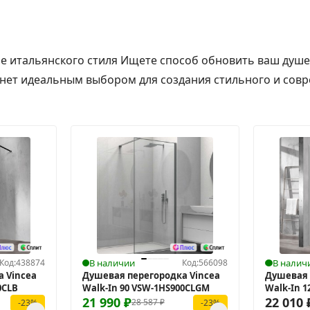
е итальянского стиля Ищете способ обновить ваш душе
анет идеальным выбором для создания стильного и совр
Код:
438874
В наличии
Код:
566098
В налич
 Vincea
Душевая перегородка Vincea
Душевая 
0CLB
Walk-In 90 VSW-1HS900CLGM
Walk-In 1
21 990
₽
22 010
28 587
₽
-23%
-23%