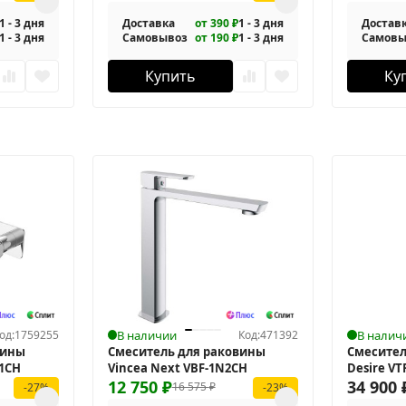
1 - 3 дня
Доставка
от 390 ₽
1 - 3 дня
Достав
1 - 3 дня
Самовывоз
от 190 ₽
1 - 3 дня
Самовы
Купить
Ку
од:
1759255
В наличии
Код:
471392
В налич
вины
Смеситель для раковины
Смесител
01CH
Vincea Next VBF-1N2CH
Desire V
12 750
₽
34 900
16 575
₽
-27%
-23%