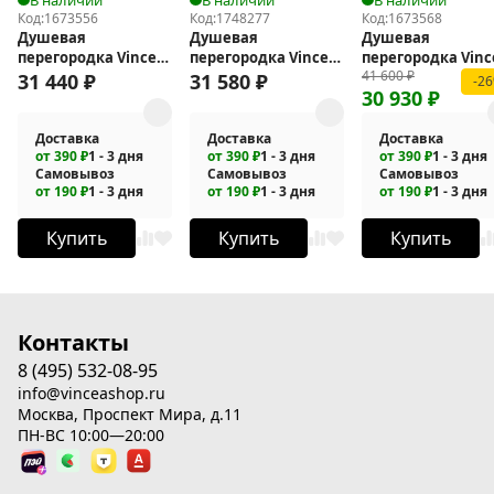
Код:
1673556
Код:
1748277
Код:
1673568
Душевая
Душевая
Душевая
перегородка Vincea
перегородка Vincea
перегородка Vinc
41 600
₽
Walk-In 110 VSW-
Walk in 90 VSW-
Walk-In 120 VSW-
31 440
₽
31 580
₽
-2
30 930
₽
1HWS110CGGM
1HR900CLGM
1WSL120CLB
Доставка
Доставка
Доставка
от 390 ₽
1 - 3 дня
от 390 ₽
1 - 3 дня
от 390 ₽
1 - 3 дня
Самовывоз
Самовывоз
Самовывоз
от 190 ₽
1 - 3 дня
от 190 ₽
1 - 3 дня
от 190 ₽
1 - 3 дня
Купить
Купить
Купить
Контакты
8 (495) 532-08-95
info@vinceashop.ru
Москва, Проспект Мира, д.11
ПН-ВС 10:00—20:00