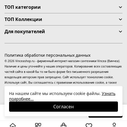
ТОП категории
ТОП Коллекции
Для покупателей
Политика обработки персональных данных
© 2026 Vinceashop.ru - фирменный интернет-магазин сантехники Vincea (Винчеа).
Наличие и цены уточняйте у наших операторов. Копирование всех составляющих
частей сайта в какой бы то ни было форме без письменного разрешения
владельцев авторских прав запрещено. Сайт использует технологию cookie.
Используя сайт, Вы соглашаетесь с правилами использования
cookie
, а также
даете согласие на обработку
персональных данных
На информационном ресурсе
На нашем сайте мы используем cookie файлы.
Узнать
применяются
рекомендательные технологии
(информационные технологии
подробнее...
предоставления информации на основе сбора, систематизации и анализа
сведений, относящихся к предпочтениям пользователей сети «Интернет»,
Согласен
находящихся на территории Российской Федерации).
31 260
₽
В корзину
-26%
41 977
₽