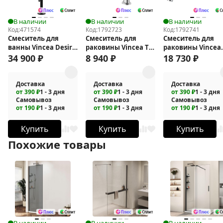
В наличии
В наличии
В наличии
Код:
471574
Код:
1792723
Код:
1792741
Смеситель для
Смеситель для
Смеситель для
ванны Vincea Desire
раковины Vincea ТГ
раковины Vincea
VTF-1DMB
(TG) VBF-5TG1CH
Аура (Aura) VBFW-
34 900
₽
8 940
₽
18 730
₽
6AU1CH
Доставка
Доставка
Доставка
от 390 ₽
1 - 3 дня
от 390 ₽
1 - 3 дня
от 390 ₽
1 - 3 дня
Самовывоз
Самовывоз
Самовывоз
от 190 ₽
1 - 3 дня
от 190 ₽
1 - 3 дня
от 190 ₽
1 - 3 дня
Купить
Купить
Купить
Похожие товары
В наличии
В наличии
В наличии