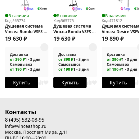
В наличии
В наличии
В наличии
Код:
565774
Код:
565775
Код:
471812
Душевая система
Душевая система
Душевая систем
Vincea Rondo VSFS-
Vincea Rondo VSFS-
Vincea Desire VSF
1R0CH
1R0MB
1D1CH
19 630
₽
19 630
₽
19 890
₽
Доставка
Доставка
Доставка
от 390 ₽
1 - 3 дня
от 390 ₽
1 - 3 дня
от 390 ₽
1 - 3 дня
Самовывоз
Самовывоз
Самовывоз
от 190 ₽
1 - 3 дня
от 190 ₽
1 - 3 дня
от 190 ₽
1 - 3 дня
Купить
Купить
Купить
Контакты
8 (495) 532-08-95
info@vinceashop.ru
Москва, Проспект Мира, д.11
ПН-ВС 10:00—20:00