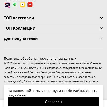
ТОП категории
ТОП Коллекции
Для покупателей
Политика обработки персональных данных
© 2026 Vinceashop.ru - фирменный интернет-магазин сантехники Vincea (Винчеа).
Наличие и цены уточняйте у наших операторов. Копирование всех составляющих
частей сайта в какой бы то ни было форме без письменного разрешения
владельцев авторских прав запрещено. Сайт использует технологию cookie.
Используя сайт, Вы соглашаетесь с правилами использования
cookie
, а также
даете согласие на обработку
персональных данных
На информационном ресурсе
На нашем сайте мы используем cookie файлы.
Узнать
применяются
рекомендательные технологии
(информационные технологии
подробнее...
предоставления информации на основе сбора, систематизации и анализа
сведений, относящихся к предпочтениям пользователей сети «Интернет»,
Согласен
находящихся на территории Российской Федерации).
19 590
₽
В корзину