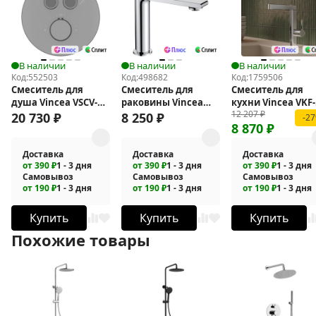
В наличии
В наличии
В наличии
Код:
552503
Код:
498682
Код:
1759506
Смеситель для
Смеситель для
Смеситель для
душа Vincea VSCV-
раковины Vincea
кухни Vincea VKF-
12 207
₽
322T-MGM с
Vogue VBF-1V1CH
22CH
20 730
₽
8 250
₽
-2
8 870
₽
термостатом
Доставка
Доставка
Доставка
от 390 ₽
1 - 3 дня
от 390 ₽
1 - 3 дня
от 390 ₽
1 - 3 дня
Самовывоз
Самовывоз
Самовывоз
от 190 ₽
1 - 3 дня
от 190 ₽
1 - 3 дня
от 190 ₽
1 - 3 дня
Купить
Купить
Купить
Похожие товары