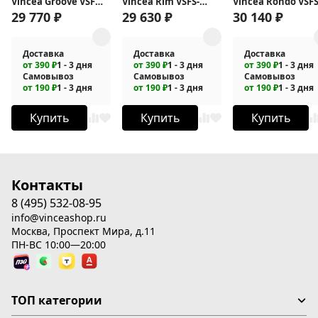
Vincea Groove VSFW-
Vincea Rim VSFS-
Vincea Rondo VSFS
4G01GM с
2RM1CH
1R1GM
29 770
₽
29 630
₽
30 140
₽
термостатом
Доставка
Доставка
Доставка
от 390 ₽
1 - 3 дня
от 390 ₽
1 - 3 дня
от 390 ₽
1 - 3 дня
Самовывоз
Самовывоз
Самовывоз
от 190 ₽
1 - 3 дня
от 190 ₽
1 - 3 дня
от 190 ₽
1 - 3 дня
Купить
Купить
Купить
Контакты
8 (495) 532-08-95
info@vinceashop.ru
Москва, Проспект Мира, д.11
ПН-ВС 10:00—20:00
ТОП категории