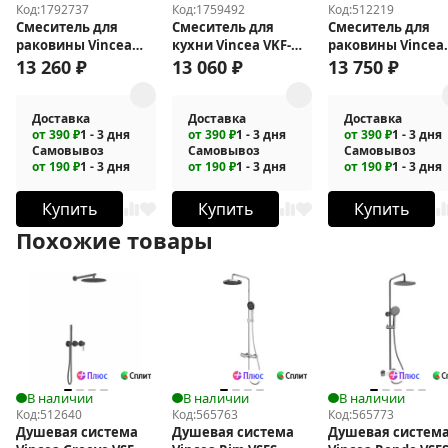
Код:
1792737
Код:
1759492
Код:
512219
Смеситель для
Смеситель для
Смеситель для
раковины Vincea
кухни Vincea VKF-
раковины Vincea
Линеа (Linea) VBFW-
114MB
Cube VBF-1C02GM
13 260
₽
13 060
₽
13 750
₽
4LN1GM
Доставка
Доставка
Доставка
от 390 ₽
1 - 3 дня
от 390 ₽
1 - 3 дня
от 390 ₽
1 - 3 дня
Самовывоз
Самовывоз
Самовывоз
от 190 ₽
1 - 3 дня
от 190 ₽
1 - 3 дня
от 190 ₽
1 - 3 дня
Купить
Купить
Купить
Похожие товары
В наличии
В наличии
В наличии
Код:
512640
Код:
565763
Код:
565773
Душевая система
Душевая система
Душевая систем