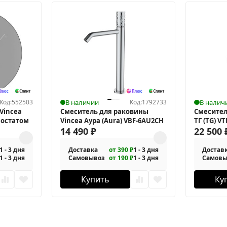
Код:
552503
В наличии
Код:
1792733
В налич
Vincea
Смеситель для раковины
Смесител
мостатом
Vincea Аура (Aura) VBF-6AU2CH
ТГ (TG) 
14 490
₽
22 500
1 - 3 дня
Доставка
от 390 ₽
1 - 3 дня
Достав
1 - 3 дня
Самовывоз
от 190 ₽
1 - 3 дня
Самовы
Купить
Ку