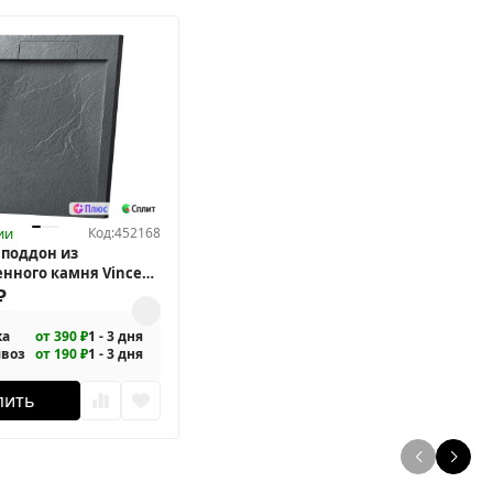
ии
Код:
452168
поддон из
енного камня Vincea
-4SRL9090A
₽
ка
от 390 ₽
1 - 3 дня
воз
от 190 ₽
1 - 3 дня
пить