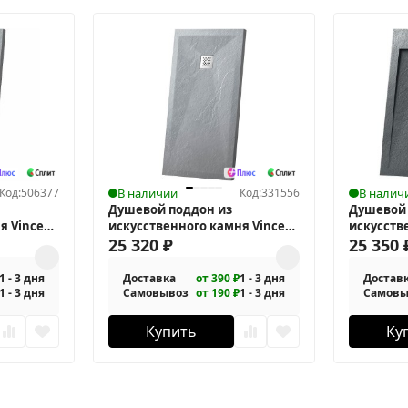
Код:
506377
В наличии
Код:
331556
В налич
Душевой поддон из
Душевой 
я Vincea
искусственного камня Vincea
искусств
120x80 VST-4SR8012G
25 320
₽
90х90 VST
25 350
1 - 3 дня
Доставка
от 390 ₽
1 - 3 дня
Достав
1 - 3 дня
Самовывоз
от 190 ₽
1 - 3 дня
Самовы
Купить
Ку