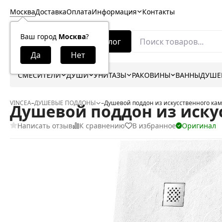
Москва
Доставка
Оплата
Информация
Контакты
Ваш город
Москва
?
Каталог
СМЕСИТЕЛИ
ДУШИ
УНИТАЗЫ
РАКОВИНЫ
ВАННЫ
ДУШЕ
VINCEA
–
ДУШЕВЫЕ ПОДДОНЫ
–
Душевой поддон из искусственного кам
Душевой поддон из искус
Написать отзыв
К сравнению
В избранное
Оригинал