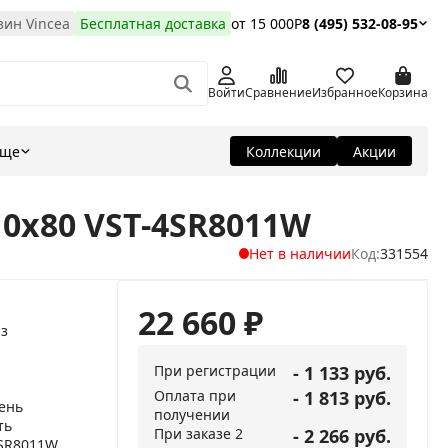
ин Vincea
Бесплатная доставка
от 15 000Р
8 (495) 532-08-95
Войти
Сравнение
Избранное
Корзина
Еще
Коллекции
Акции
10x80 VST-4SR8011W
Нет в наличии
Код:
331554
22 660
₽
з
При регистрации
- 1 133 руб.
Оплата при
- 1 813 руб.
ень
получении
ть
При заказе 2
- 2 266 руб.
4SR8011W