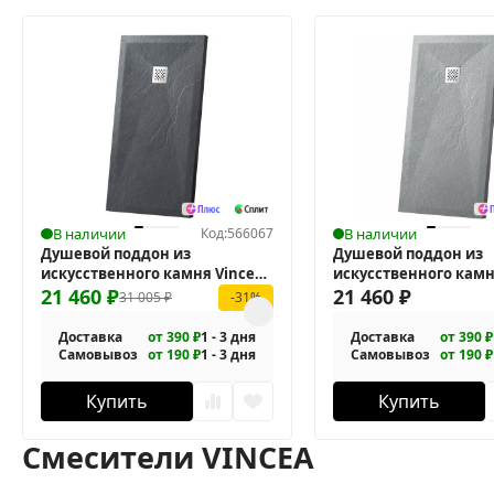
В наличии
Код:
566067
В наличии
Душевой поддон из
Душевой поддон из
искусственного камня Vincea
искусственного камн
110x80 VST-4SR8011A
21 460
₽
110x80 VST-4SR8011G
21 460
₽
31 005
₽
-31%
Доставка
от 390 ₽
1 - 3 дня
Доставка
от 390 ₽
Самовывоз
от 190 ₽
1 - 3 дня
Самовывоз
от 190 ₽
Купить
Купить
Смесители VINCEA