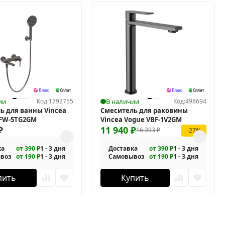
ии
Код:
1792755
В наличии
Код:
498694
ь для ванны Vincea
Смеситель для раковины
VTFW-5TG2GM
Vincea Vogue VBF-1V2GM
₽
11 940
₽
16 393
₽
-27%
ка
от 390 ₽
1 - 3 дня
Доставка
от 390 ₽
1 - 3 дня
воз
от 190 ₽
1 - 3 дня
Самовывоз
от 190 ₽
1 - 3 дня
пить
Купить