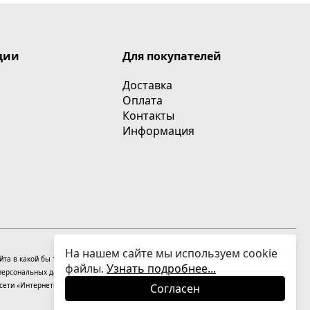
ции
Для покупателей
Доставка
Оплата
Контакты
Информация
На нашем сайте мы используем cookie
сайта в какой бы то ни было форме без письменного разрешения владельцев
файлы.
Узнать подробнее...
персональных данных
На информационном ресурсе применяются
рекомендательные
ети «Интернет», находящихся на территории Российской Федерации).
Согласен