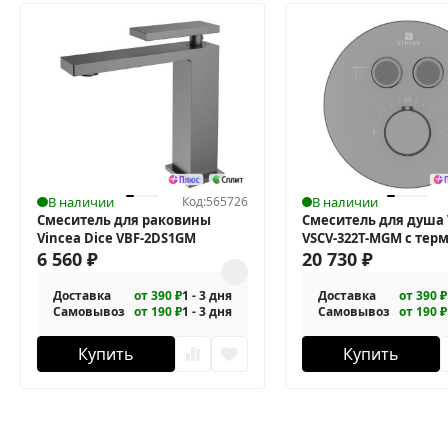
В наличии
Код:
565726
В наличии
Смеситель для раковины
Смеситель для душа 
Vincea Dice VBF-2DS1GM
VSCV-322T-MGM с тер
6 560
₽
20 730
₽
Доставка
от 390 ₽
1 - 3 дня
Доставка
от 390 ₽
Самовывоз
от 190 ₽
1 - 3 дня
Самовывоз
от 190 ₽
Купить
Купить