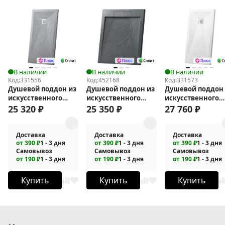
В наличии
В наличии
В наличии
Код:
331556
Код:
452168
Код:
331573
Душевой поддон из
Душевой поддон из
Душевой поддон 
искусственного
искусственного
искусственного
камня Vincea 120x80
камня Vincea 90х90
камня Vincea 120
25 320
₽
25 350
₽
27 760
₽
VST-4SR8012G
VST-4SRL9090A
VST-4SR9012W
Доставка
Доставка
Доставка
от 390 ₽
1 - 3 дня
от 390 ₽
1 - 3 дня
от 390 ₽
1 - 3 дня
Самовывоз
Самовывоз
Самовывоз
от 190 ₽
1 - 3 дня
от 190 ₽
1 - 3 дня
от 190 ₽
1 - 3 дня
Купить
Купить
Купить