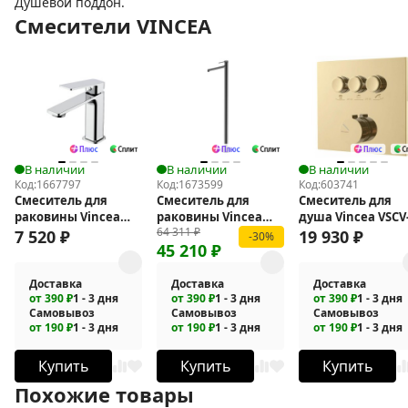
Душевой поддон.
Смесители VINCEA
В наличии
В наличии
В наличии
Код:
1667797
Код:
1673599
Код:
603741
Смеситель для
Смеситель для
Смеситель для
раковины Vincea
раковины Vincea
душа Vincea VSCV
64 311
₽
Core VBF-4CO1CH
Rim VFBF-2R1GM
431BG4
7 520
₽
19 930
₽
-30%
45 210
₽
Доставка
Доставка
Доставка
от 390 ₽
1 - 3 дня
от 390 ₽
1 - 3 дня
от 390 ₽
1 - 3 дня
Самовывоз
Самовывоз
Самовывоз
от 190 ₽
1 - 3 дня
от 190 ₽
1 - 3 дня
от 190 ₽
1 - 3 дня
Купить
Купить
Купить
Похожие товары