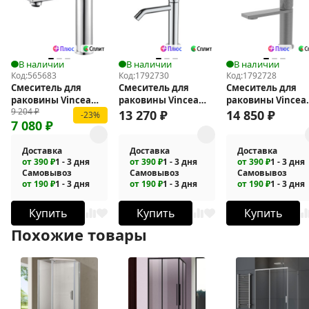
В наличии
В наличии
В наличии
Код:
565683
Код:
1792730
Код:
1792728
Смеситель для
Смеситель для
Смеситель для
раковины Vincea
раковины Vincea
раковины Vincea
9 204
₽
Verse VBF-2VE1CH
Аура (Aura) VBF-
Альто (Alto) VBF-
13 270
₽
14 850
₽
-23%
7 080
₽
6AU1CH
6AL1GM
Доставка
Доставка
Доставка
от 390 ₽
1 - 3 дня
от 390 ₽
1 - 3 дня
от 390 ₽
1 - 3 дня
Самовывоз
Самовывоз
Самовывоз
от 190 ₽
1 - 3 дня
от 190 ₽
1 - 3 дня
от 190 ₽
1 - 3 дня
Купить
Купить
Купить
Похожие товары