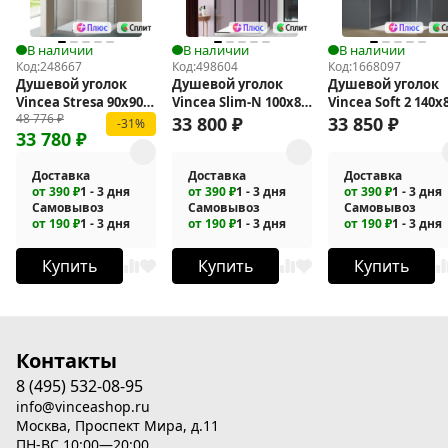
В наличии
В наличии
В наличии
Код:
248667
Код:
498604
Код:
1668097
Душевой уголок
Душевой уголок
Душевой уголок
Vincea Stresa 90x90
Vincea Slim-N 100x80
Vincea Soft 2 140x
48 776
₽
VSP-1S900CL
VSS-4SN8010CLB
VSR-3SO28014CL
33 800
₽
33 850
₽
-31%
33 780
₽
Доставка
Доставка
Доставка
от 390 ₽
1 - 3 дня
от 390 ₽
1 - 3 дня
от 390 ₽
1 - 3 дня
Самовывоз
Самовывоз
Самовывоз
от 190 ₽
1 - 3 дня
от 190 ₽
1 - 3 дня
от 190 ₽
1 - 3 дня
Купить
Купить
Купить
Контакты
8 (495) 532-08-95
info@vinceashop.ru
Москва, Проспект Мира, д.11
ПН-ВС 10:00—20:00