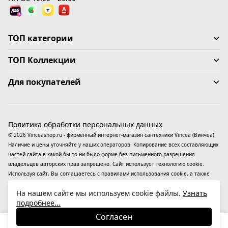
ТОП категории
ТОП Коллекции
Для покупателей
Политика обработки персональных данных
© 2026 Vinceashop.ru - фирменный интернет-магазин сантехники Vincea (Винчеа).
Наличие и цены уточняйте у наших операторов. Копирование всех составляющих
частей сайта в какой бы то ни было форме без письменного разрешения
владельцев авторских прав запрещено. Сайт использует технологию cookie.
Используя сайт, Вы соглашаетесь с правилами использования
cookie
, а также
даете согласие на обработку
персональных данных
На информационном ресурсе
На нашем сайте мы используем cookie файлы.
Узнать
применяются
рекомендательные технологии
(информационные технологии
подробнее...
предоставления информации на основе сбора, систематизации и анализа
сведений, относящихся к предпочтениям пользователей сети «Интернет»,
Согласен
находящихся на территории Российской Федерации).
33 780
₽
В корзину
-31%