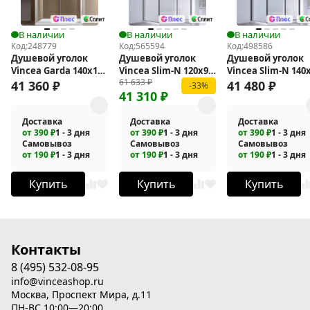
В наличии
В наличии
В наличии
Код:
248779
Код:
565594
Код:
498586
Душевой уголок
Душевой уголок
Душевой уголок
Vincea Garda 140х100
Vincea Slim-N 120x90
Vincea Slim-N 140
61 633
₽
VSR-1G1014CL
VSR-4SN9012CLGM
VSR-4SN8014CLB
41 360
₽
41 480
₽
-33%
41 310
₽
Доставка
Доставка
Доставка
от 390 ₽
1 - 3 дня
от 390 ₽
1 - 3 дня
от 390 ₽
1 - 3 дня
Самовывоз
Самовывоз
Самовывоз
от 190 ₽
1 - 3 дня
от 190 ₽
1 - 3 дня
от 190 ₽
1 - 3 дня
Купить
Купить
Купить
Контакты
8 (495) 532-08-95
info@vinceashop.ru
Москва, Проспект Мира, д.11
ПН-ВС 10:00—20:00