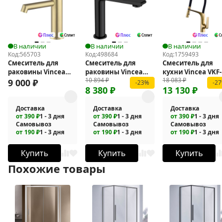
В наличии
В наличии
В наличии
Код:
565703
Код:
498684
Код:
1759493
Смеситель для
Смеситель для
Смеситель для
раковины Vincea
раковины Vincea
кухни Vincea VKF-
10 894
₽
18 083
₽
Rim VBF-2RM1BG
Vogue VBF-1V1MB
115BG
9 000
₽
-23%
-2
8 380
₽
13 130
₽
Доставка
Доставка
Доставка
от 390 ₽
1 - 3 дня
от 390 ₽
1 - 3 дня
от 390 ₽
1 - 3 дня
Самовывоз
Самовывоз
Самовывоз
от 190 ₽
1 - 3 дня
от 190 ₽
1 - 3 дня
от 190 ₽
1 - 3 дня
Купить
Купить
Купить
Похожие товары