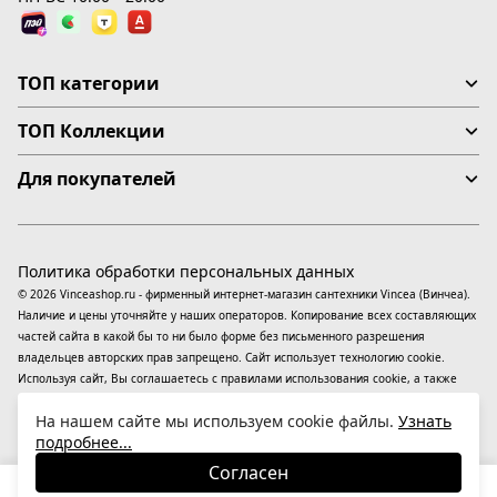
ТОП категории
ТОП Коллекции
Для покупателей
Политика обработки персональных данных
© 2026 Vinceashop.ru - фирменный интернет-магазин сантехники Vincea (Винчеа).
Наличие и цены уточняйте у наших операторов. Копирование всех составляющих
частей сайта в какой бы то ни было форме без письменного разрешения
владельцев авторских прав запрещено. Сайт использует технологию cookie.
Используя сайт, Вы соглашаетесь с правилами использования
cookie
, а также
даете согласие на обработку
персональных данных
На информационном ресурсе
На нашем сайте мы используем cookie файлы.
Узнать
применяются
рекомендательные технологии
(информационные технологии
подробнее...
предоставления информации на основе сбора, систематизации и анализа
сведений, относящихся к предпочтениям пользователей сети «Интернет»,
Согласен
находящихся на территории Российской Федерации).
41 380
₽
В корзину