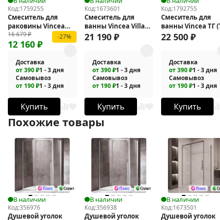
В наличии
В наличии
В наличии
Код:
1759255
Код:
1673601
Код:
1792755
Смеситель для
Смеситель для
Смеситель для
раковины Vincea
ванны Vincea Villa
ванны Vincea ТГ (
16 679
₽
Puro VBFW-5P01CH
VTFW-1VL1CH
VTFW-5TG2GM
21 190
₽
22 500
₽
-27%
12 160
₽
Доставка
Доставка
Доставка
от 390 ₽
1 - 3 дня
от 390 ₽
1 - 3 дня
от 390 ₽
1 - 3 дня
Самовывоз
Самовывоз
Самовывоз
от 190 ₽
1 - 3 дня
от 190 ₽
1 - 3 дня
от 190 ₽
1 - 3 дня
Купить
Купить
Купить
Похожие товары
В наличии
В наличии
В наличии
Код:
356976
Код:
356938
Код:
1673501
Душевой уголок
Душевой уголок
Душевой уголок