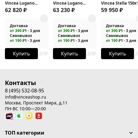
Vincea Lugano
Vincea Lugano
Vincea Stella 150х
150х90 VSR-1L9015CL-
150х100 VSR-
VSR-1ST1015CLGM
62 820
₽
63 230
₽
59 950
₽
1
1L1015CL-1
Доставка
Доставка
Доставка
от 390 ₽
1 - 3 дня
от 390 ₽
1 - 3 дня
от 390 ₽
1 - 3 дня
Самовывоз
Самовывоз
Самовывоз
от 190 ₽
1 - 3 дня
от 190 ₽
1 - 3 дня
от 190 ₽
1 - 3 дня
Купить
Купить
Купить
Контакты
8 (495) 532-08-95
info@vinceashop.ru
Москва, Проспект Мира, д.11
ПН-ВС 10:00—20:00
ТОП категории