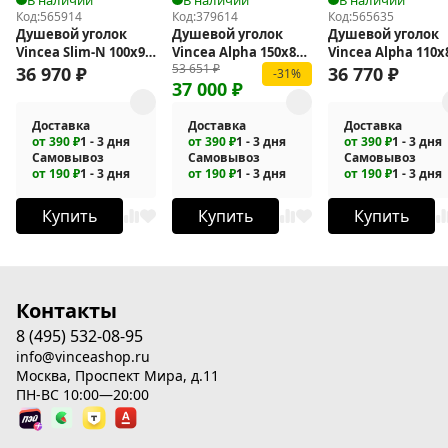
Код:
565914
Код:
379614
Код:
565635
Душевой уголок
Душевой уголок
Душевой уголок
Vincea Slim-N 100x90
Vincea Alpha 150x80
Vincea Alpha 110x
53 651
₽
VSR-5SN9010CL
VSR-3AL8015CL
VSR-3AL8011CLGM
36 970
₽
36 770
₽
-31%
37 000
₽
Доставка
Доставка
Доставка
от 390 ₽
1 - 3 дня
от 390 ₽
1 - 3 дня
от 390 ₽
1 - 3 дня
Самовывоз
Самовывоз
Самовывоз
от 190 ₽
1 - 3 дня
от 190 ₽
1 - 3 дня
от 190 ₽
1 - 3 дня
Купить
Купить
Купить
Контакты
8 (495) 532-08-95
info@vinceashop.ru
Москва, Проспект Мира, д.11
ПН-ВС 10:00—20:00