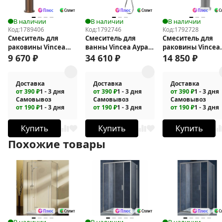
В наличии
В наличии
В наличии
Код:
1789406
Код:
1792746
Код:
1792728
Смеситель для
Смеситель для
Смеситель для
раковины Vincea
ванны Vincea Аура
раковины Vincea
Desire VBF-1D1BC
(Aura) VBTW-6AU1CH
Альто (Alto) VBF-
9 670
₽
34 610
₽
14 850
₽
6AL1GM
Доставка
Доставка
Доставка
от 390 ₽
1 - 3 дня
от 390 ₽
1 - 3 дня
от 390 ₽
1 - 3 дня
Самовывоз
Самовывоз
Самовывоз
от 190 ₽
1 - 3 дня
от 190 ₽
1 - 3 дня
от 190 ₽
1 - 3 дня
Купить
Купить
Купить
Похожие товары
В наличии
В наличии
В наличии