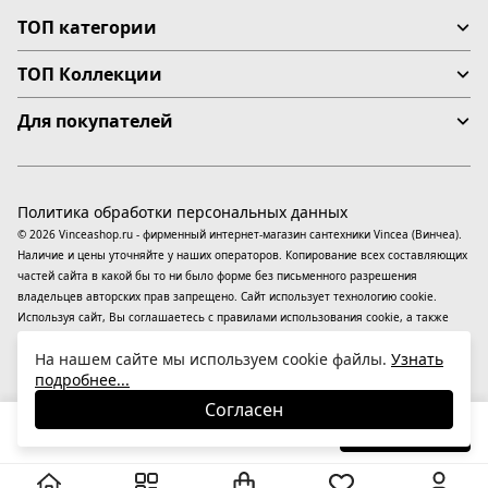
ТОП категории
ТОП Коллекции
Для покупателей
Политика обработки персональных данных
© 2026 Vinceashop.ru - фирменный интернет-магазин сантехники Vincea (Винчеа).
Наличие и цены уточняйте у наших операторов. Копирование всех составляющих
частей сайта в какой бы то ни было форме без письменного разрешения
владельцев авторских прав запрещено. Сайт использует технологию cookie.
Используя сайт, Вы соглашаетесь с правилами использования
cookie
, а также
даете согласие на обработку
персональных данных
На информационном ресурсе
На нашем сайте мы используем cookie файлы.
Узнать
применяются
рекомендательные технологии
(информационные технологии
подробнее...
предоставления информации на основе сбора, систематизации и анализа
сведений, относящихся к предпочтениям пользователей сети «Интернет»,
Согласен
находящихся на территории Российской Федерации).
36 890
₽
В корзину
-17%
44 434
₽