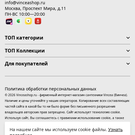
info@vinceashop.ru
Москва, Проспект Мира, д.11
ПН-ВС 10:00—20:00
ТОП категории
ТОП Коллекции
Для покупателей
Политика обработки персональных данных
© 2026 Vinceashop.ru - фирменный интернет-магазин сантехники Vincea (Винчеа).
Наличие и цены уточняйте у наших операторов. Копирование всех составляющих
частей сайта в какой бы то ни было форме без письменного разрешения
владельцев авторских прав запрещено. Сайт использует технологию cookie.
Используя сайт, Вы соглашаетесь с правилами использования
cookie
, а также
даете согласие на обработку
персональных данных
На информационном ресурсе
На нашем сайте мы используем cookie файлы.
Узнать
применяются
рекомендательные технологии
(информационные технологии