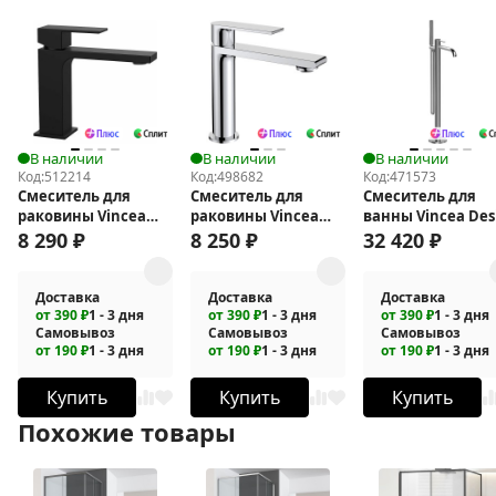
В наличии
В наличии
В наличии
Код:
512214
Код:
498682
Код:
471573
Смеситель для
Смеситель для
Смеситель для
раковины Vincea
раковины Vincea
ванны Vincea Des
Cube VBF-1C01MB
Vogue VBF-1V1CH
VTF-1DCH
8 290
₽
8 250
₽
32 420
₽
Доставка
Доставка
Доставка
от 390 ₽
1 - 3 дня
от 390 ₽
1 - 3 дня
от 390 ₽
1 - 3 дня
Самовывоз
Самовывоз
Самовывоз
от 190 ₽
1 - 3 дня
от 190 ₽
1 - 3 дня
от 190 ₽
1 - 3 дня
Купить
Купить
Купить
Похожие товары