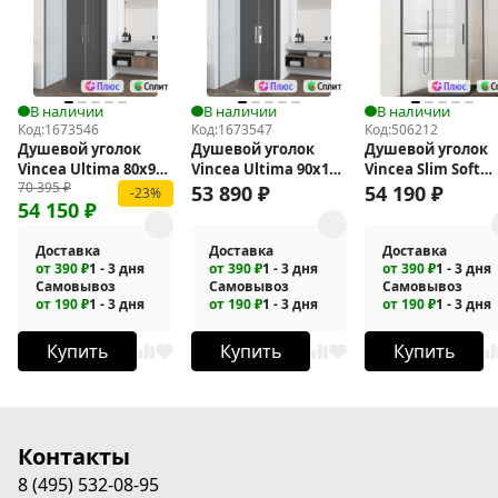
В наличии
В наличии
В наличии
Код:
1673546
Код:
1673547
Код:
506212
Душевой уголок
Душевой уголок
Душевой уголок
Vincea Ultima 80х90
Vincea Ultima 90х100
Vincea Slim Soft
70 395
₽
VSS-7UL8090CLGM
VSS-7UL9010CL
140x90 VSR-
53 890
₽
54 190
₽
-23%
54 150
₽
1SS9014CLGM
Доставка
Доставка
Доставка
от 390 ₽
1 - 3 дня
от 390 ₽
1 - 3 дня
от 390 ₽
1 - 3 дня
Самовывоз
Самовывоз
Самовывоз
от 190 ₽
1 - 3 дня
от 190 ₽
1 - 3 дня
от 190 ₽
1 - 3 дня
Купить
Купить
Купить
Контакты
8 (495) 532-08-95