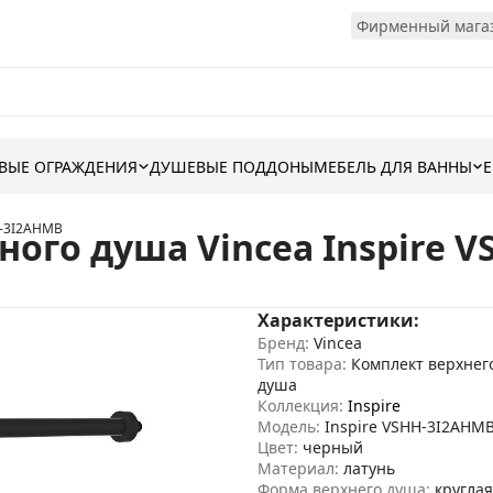
Фирменный магаз
ВЫЕ ОГРАЖДЕНИЯ
ДУШЕВЫЕ ПОДДОНЫ
МЕБЕЛЬ ДЛЯ ВАННЫ
H-3I2AHMB
ного душа Vincea Inspire 
Характеристики:
Бренд:
Vincea
Тип товара:
Комплект верхнег
душа
Коллекция:
Inspire
Модель:
Inspire VSHH-3I2AHM
Цвет:
черный
Материал:
латунь
Форма верхнего душа:
круглая