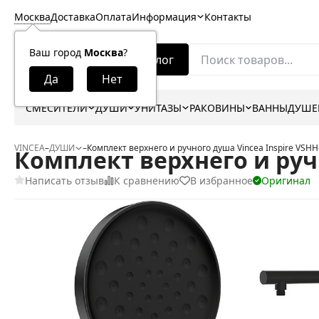
Москва
Доставка
Оплата
Информация
Контакты
Ваш город
Москва
?
Каталог
СМЕСИТЕЛИ
ДУШИ
УНИТАЗЫ
РАКОВИНЫ
ВАННЫ
ДУШЕ
VINCEA
–
ДУШИ
–
Комплект верхнего и ручного душа Vincea Inspire VSH
Комплект верхнего и руч
Написать отзыв
К сравнению
В избранное
Оригинал