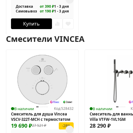
Доставка
от 390 ₽
1 - 3 дня
Самовывоз
от 190 ₽
1 - 3 дня
Купить
Смесители VINCEA
В наличии
Код:
528432
В наличии
К
Смеситель для душа Vincea
Смеситель для ванны
VSCV-322T-MCH с термостатом
Villa VTFW-1VL1GM
19 690
₽
28 290
₽
27 521
₽
-28%