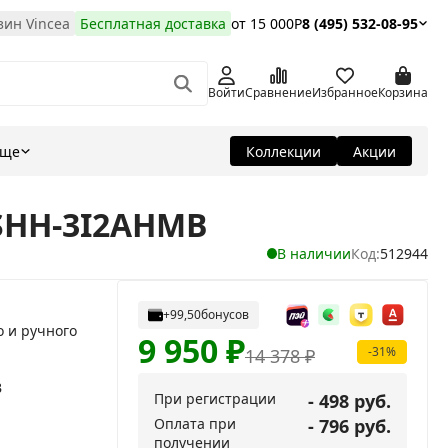
ин Vincea
Бесплатная доставка
от 15 000Р
8 (495) 532-08-95
Войти
Сравнение
Избранное
Корзина
Еще
Коллекции
Акции
VSHH-3I2AHMB
В наличии
Код:
512944
+99,50
бонусов
о и ручного
9 950
₽
-31%
14 378
₽
B
При регистрации
- 498 руб.
Оплата при
- 796 руб.
получении