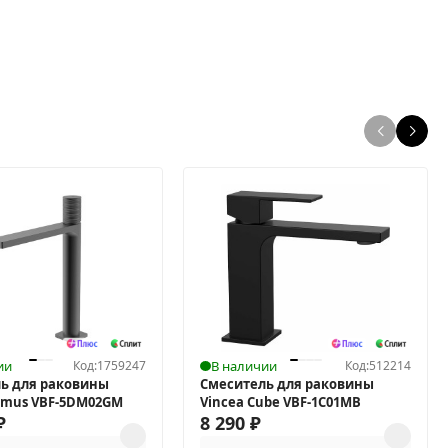
ии
Код:
1759247
В наличии
Код:
512214
ь для раковины
Смеситель для раковины
omus VBF-5DM02GM
Vincea Cube VBF-1C01MB
₽
8 290
₽