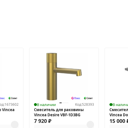
од:
1673602
В наличии
Код:
528393
В налич
 Vincea
Смеситель для раковины
Смесител
Vincea Desire VBF-1D3BG
Vincea D
7 920
₽
15 000