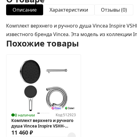
Описание
Характеристики
Отзывы (0)
Комплект верхнего и ручного душа Vincea Inspire V
известного бренда Vincea. Эта модель из коллекции I
Похожие товары
В наличии
Код:
512923
Комплект верхнего и ручного
душа Vincea Inspire VSHH-
3I2AHCH
11 460
₽