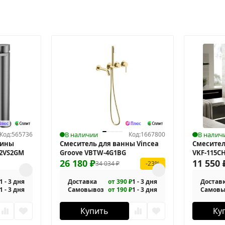
Код:
565736
В наличии
Код:
1667800
В налич
вины
Смеситель для ванны Vincea
Смесител
-2VS2GM
Groove VBTW-4G1BG
VKF-115C
26 180
₽
11 550
34 034
₽
-23%
1 - 3 дня
Доставка
от 390 ₽
1 - 3 дня
Достав
1 - 3 дня
Самовывоз
от 190 ₽
1 - 3 дня
Самовы
Купить
Ку