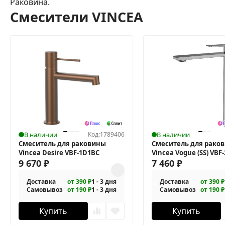
Раковина.
Смесители VINCEA
В наличии
Код:
1789406
В наличии
Смеситель для раковины
Смеситель для рако
Vincea Desire VBF-1D1BC
Vincea Vogue (SS) VBF
9 670
₽
7 460
₽
Доставка
от 390 ₽
1 - 3 дня
Доставка
от 390 ₽
Самовывоз
от 190 ₽
1 - 3 дня
Самовывоз
от 190 ₽
Купить
Купить