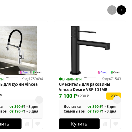
ии
Код:
1759494
В наличии
Код:
471543
ь для кухни Vincea
Смеситель для раковины
H
Vincea Desire VBF-1D1MB
₽
7 100
₽
9 230
₽
-23%
ка
от 390 ₽
1 - 3 дня
Доставка
от 390 ₽
1 - 3 дня
воз
от 190 ₽
1 - 3 дня
Самовывоз
от 190 ₽
1 - 3 дня
пить
Купить