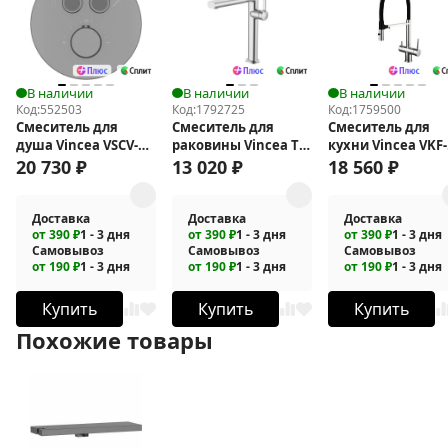
В наличии
В наличии
В наличии
Код:
552503
Код:
1792725
Код:
1759500
Смеситель для
Смеситель для
Смеситель для
душа Vincea VSCV-
раковины Vincea ТГ
кухни Vincea VKF-
322T-MGM с
(TG) VBF-5TG2CH
120CH
20 730
₽
13 020
₽
18 560
₽
термостатом
Доставка
Доставка
Доставка
от 390 ₽
1 - 3 дня
от 390 ₽
1 - 3 дня
от 390 ₽
1 - 3 дня
Самовывоз
Самовывоз
Самовывоз
от 190 ₽
1 - 3 дня
от 190 ₽
1 - 3 дня
от 190 ₽
1 - 3 дня
Купить
Купить
Купить
Похожие товары