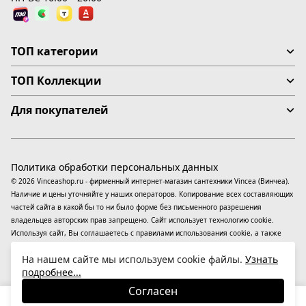
ТОП категории
ТОП Коллекции
Для покупателей
Политика обработки персональных данных
© 2026 Vinceashop.ru - фирменный интернет-магазин сантехники Vincea (Винчеа).
Наличие и цены уточняйте у наших операторов. Копирование всех составляющих
частей сайта в какой бы то ни было форме без письменного разрешения
владельцев авторских прав запрещено. Сайт использует технологию cookie.
Используя сайт, Вы соглашаетесь с правилами использования
cookie
, а также
даете согласие на обработку
персональных данных
На информационном ресурсе
На нашем сайте мы используем cookie файлы.
Узнать
применяются
рекомендательные технологии
(информационные технологии
подробнее...
предоставления информации на основе сбора, систематизации и анализа
сведений, относящихся к предпочтениям пользователей сети «Интернет»,
Согласен
находящихся на территории Российской Федерации).
12 100
₽
В корзину