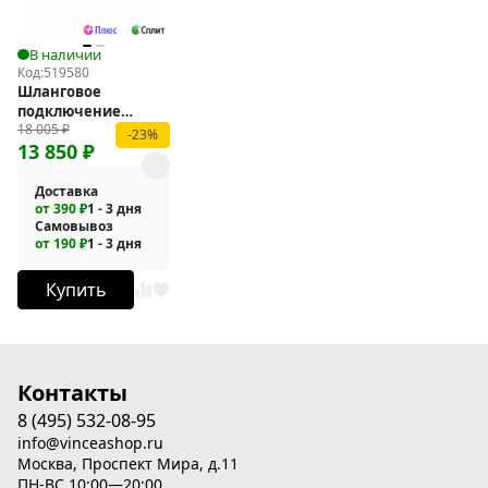
В наличии
Код:
519580
Шланговое
подключение
18 005
₽
Vincea VSRC-41GM
-23%
13 850
₽
Доставка
от 390 ₽
1 - 3 дня
Самовывоз
от 190 ₽
1 - 3 дня
Купить
Контакты
8 (495) 532-08-95
info@vinceashop.ru
Москва, Проспект Мира, д.11
ПН-ВС 10:00—20:00