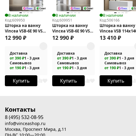
В наличии
В наличии
В наличии
Код:
609950
Код:
609951
Код:
506166
Шторка на ванну
Шторка на ванну
Шторка на ванну
Vincea VSB-6E 90 VSB-
Vincea VSB-6E 90 VSB-
Vincea VSB 114x14
6E900CLB-L
6E900CLB-R
VSB-12114CLB
12 990
₽
12 990
₽
13 410
₽
Доставка
Доставка
Доставка
от 390 ₽
1 - 3 дня
от 390 ₽
1 - 3 дня
от 390 ₽
1 - 3 дня
Самовывоз
Самовывоз
Самовывоз
от 190 ₽
1 - 3 дня
от 190 ₽
1 - 3 дня
от 190 ₽
1 - 3 дня
Купить
Купить
Купить
Контакты
8 (495) 532-08-95
info@vinceashop.ru
Москва, Проспект Мира, д.11
ПН-ВС 10:00—20:00