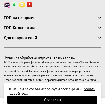
ТОП категории
ТОП Коллекции
Для покупателей
Политика обработки персональных данных
© 2026 Vinceashop.ru - фирменный интернет-магазин сантехники Vincea (Винчеа).
Наличие и цены уточняйте у наших операторов. Копирование всех составляющих
частей сайта в какой бы то ни было форме без письменного разрешения
владельцев авторских прав запрещено. Сайт использует технологию cookie.
Используя сайт, Вы соглашаетесь с правилами использования
cookie
, а также
даете согласие на обработку
персональных данных
На информационном ресурсе
На нашем сайте мы используем cookie файлы.
Узнать
применяются
рекомендательные технологии
(информационные технологии
подробнее...
предоставления информации на основе сбора, систематизации и анализа
сведений, относящихся к предпочтениям пользователей сети «Интернет»,
Согласен
находящихся на территории Российской Федерации).
13 130
₽
В корзину