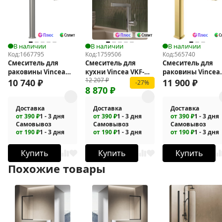
В наличии
В наличии
В наличии
Код:
1667795
Код:
1759506
Код:
565740
Смеситель для
Смеситель для
Смеситель для
раковины Vincea
кухни Vincea VKF-
раковины Vincea
12 207
₽
Desire VBF-1D2BN
22CH
Next VBF-1N2BG
10 740
₽
11 900
₽
-27%
8 870
₽
Доставка
Доставка
Доставка
от 390 ₽
1 - 3 дня
от 390 ₽
1 - 3 дня
от 390 ₽
1 - 3 дня
Самовывоз
Самовывоз
Самовывоз
от 190 ₽
1 - 3 дня
от 190 ₽
1 - 3 дня
от 190 ₽
1 - 3 дня
Купить
Купить
Купить
Похожие товары