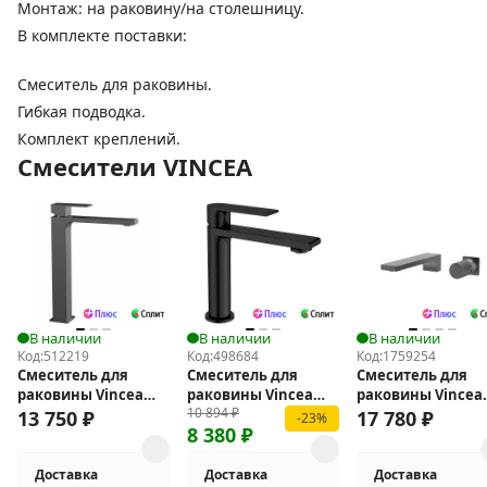
Монтаж: на раковину/на столешницу.
В комплекте поставки:
Смеситель для раковины.
Гибкая подводка.
Комплект креплений.
Смесители VINCEA
В наличии
В наличии
В наличии
Код:
512219
Код:
498684
Код:
1759254
Смеситель для
Смеситель для
Смеситель для
раковины Vincea
раковины Vincea
раковины Vincea
10 894
₽
Cube VBF-1C02GM
Vogue VBF-1V1MB
Domus VBFW-
13 750
₽
17 780
₽
-23%
8 380
₽
5DM01GM
Доставка
Доставка
Доставка