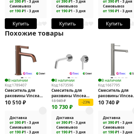
от 390 ₽
1 - 3 дня
от 390 ₽
1 - 3 дня
от 390 ₽
1 - 3 дня
Самовывоз
Самовывоз
Самовывоз
от 190 ₽
1 - 3 дня
от 190 ₽
1 - 3 дня
от 190 ₽
1 - 3 дня
Купить
Купить
Купить
Похожие товары
В наличии
В наличии
В наличии
Код:
1789407
Код:
1673596
Код:
1667795
Смеситель для
Смеситель для
Смеситель для
раковины Vincea
раковины Vincea
раковины Vincea
13 949
₽
Villa VBF-1VL1BC
Villa VBFW-1VL1CH
Desire VBF-1D2BN
10 510
₽
10 740
₽
-23%
10 730
₽
Доставка
Доставка
Доставка
от 390 ₽
1 - 3 дня
от 390 ₽
1 - 3 дня
от 390 ₽
1 - 3 дня
Самовывоз
Самовывоз
Самовывоз
от 190 ₽
1 - 3 дня
от 190 ₽
1 - 3 дня
от 190 ₽
1 - 3 дня