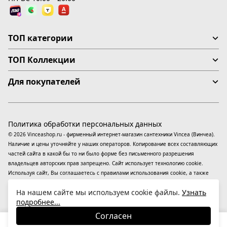
ТОП категории
ТОП Коллекции
Для покупателей
Политика обработки персональных данных
© 2026 Vinceashop.ru - фирменный интернет-магазин сантехники Vincea (Винчеа).
Наличие и цены уточняйте у наших операторов. Копирование всех составляющих
частей сайта в какой бы то ни было форме без письменного разрешения
владельцев авторских прав запрещено. Сайт использует технологию cookie.
Используя сайт, Вы соглашаетесь с правилами использования
cookie
, а также
даете согласие на обработку
персональных данных
На информационном ресурсе
На нашем сайте мы используем cookie файлы.
Узнать
применяются
рекомендательные технологии
(информационные технологии
подробнее...
предоставления информации на основе сбора, систематизации и анализа
сведений, относящихся к предпочтениям пользователей сети «Интернет»,
Согласен
находящихся на территории Российской Федерации).
8 530
₽
В корзину