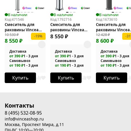
В наличии
В наличии
В наличии
Код:
471546
Код:
1792716
Код:
1673610
Смеситель для
Смеситель для
Смеситель для
раковины Vincea
раковины Vincea
раковины Vincea
10 530
₽
12 428
₽
Desire VBF-1D2CH
Феерие (Feerie) VBF-
Villa VBF-1VL1GM
8 550
₽
-19%
-3
8 550
₽
8 600
₽
5FE1CH
Доставка
Доставка
Доставка
от 390 ₽
1 - 3 дня
от 390 ₽
1 - 3 дня
от 390 ₽
1 - 3 дня
Самовывоз
Самовывоз
Самовывоз
от 190 ₽
1 - 3 дня
от 190 ₽
1 - 3 дня
от 190 ₽
1 - 3 дня
Купить
Купить
Купить
Контакты
8 (495) 532-08-95
info@vinceashop.ru
Москва, Проспект Мира, д.11
ПН-ВС 10:00—20:00