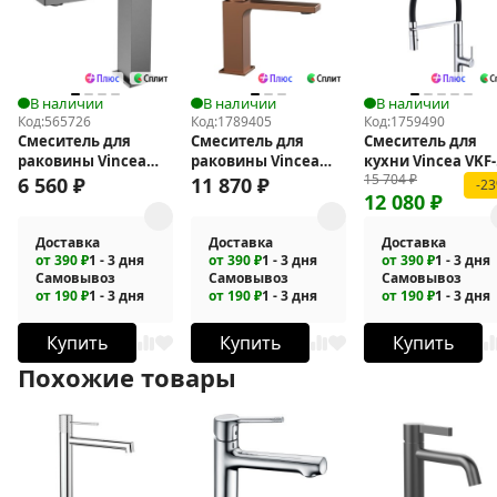
В наличии
В наличии
В наличии
Код:
565726
Код:
1789405
Код:
1759490
Смеситель для
Смеситель для
Смеситель для
раковины Vincea
раковины Vincea
кухни Vincea VKF-
15 704
₽
Dice VBF-2DS1GM
Cube VBF-1C01BC
114CH
6 560
₽
11 870
₽
-2
12 080
₽
Доставка
Доставка
Доставка
от 390 ₽
1 - 3 дня
от 390 ₽
1 - 3 дня
от 390 ₽
1 - 3 дня
Самовывоз
Самовывоз
Самовывоз
от 190 ₽
1 - 3 дня
от 190 ₽
1 - 3 дня
от 190 ₽
1 - 3 дня
Купить
Купить
Купить
Похожие товары