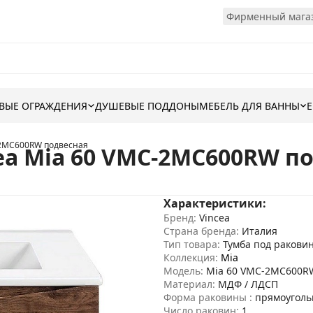
Фирменный магаз
ВЫЕ ОГРАЖДЕНИЯ
ДУШЕВЫЕ ПОДДОНЫ
МЕБЕЛЬ ДЛЯ ВАННЫ
-2MC600RW подвесная
ea Mia 60 VMC-2MC600RW п
Характеристики:
Бренд:
Vincea
Страна бренда:
Италия
Тип товара:
Тумба под ракови
Коллекция:
Mia
Модель:
Mia 60 VMC-2MC600R
Материал:
МДФ / ЛДСП
Форма раковины :
прямоуголь
Число раковин:
1