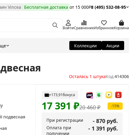
ин Vincea
Бесплатная доставка
от 15 000Р
8 (495) 532-08-95
Войти
Сравнение
Избранное
Корзина
Еще
Коллекции
Акции
одвесная
Осталась 1 штука
Код:
414306
+173,91
бонуса
17 391
₽
ну
-15%
20 460
₽
W подвесная
При регистрации
- 870 руб.
Оплата при
- 1 391 руб.
ная
получении