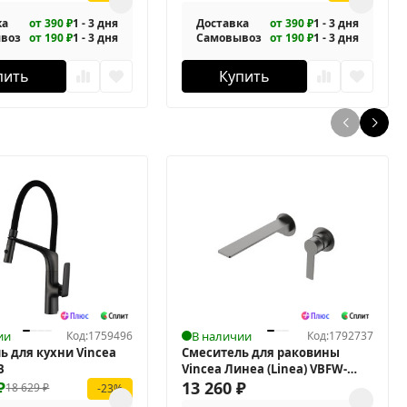
ка
от 390 ₽
1 - 3 дня
Доставка
от 390 ₽
1 - 3 дня
воз
от 190 ₽
1 - 3 дня
Самовывоз
от 190 ₽
1 - 3 дня
пить
Купить
ии
Код:
1759496
В наличии
Код:
1792737
ь для кухни Vincea
Смеситель для раковины
B
Vincea Линеа (Linea) VBFW-
₽
4LN1GM
13 260
₽
18 629
₽
-23%