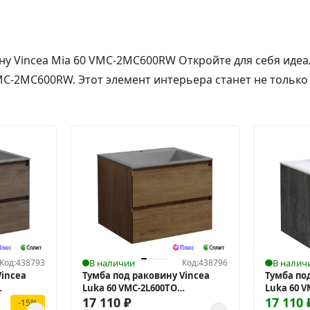
ну Vincea Mia 60 VMC-2MC600RW Откройте для себя идеа
VMC-2MC600RW. Этот элемент интерьера станет не только
Код:
438793
В наличии
Код:
438796
В налич
Vincea
Тумба под раковину Vincea
Тумба по
Luka 60 VMC-2L600TO
Luka 60 V
подвесная
17 110
₽
подвесн
17 110
-15%