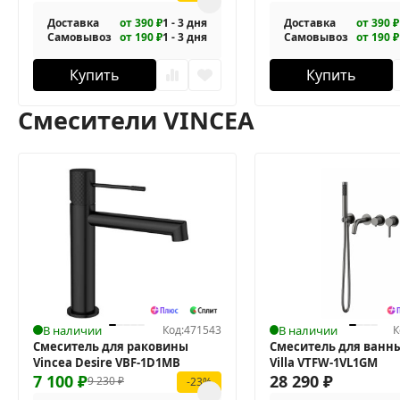
Доставка
от 390 ₽
1 - 3 дня
Доставка
от 390 ₽
Самовывоз
от 190 ₽
1 - 3 дня
Самовывоз
от 190 ₽
Купить
Купить
Смесители VINCEA
В наличии
Код:
471543
В наличии
К
Смеситель для раковины
Смеситель для ванны
Vincea Desire VBF-1D1MB
Villa VTFW-1VL1GM
7 100
₽
28 290
₽
9 230
₽
-23%