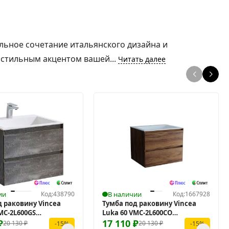
льное сочетание итальянского дизайна и
 стильным акцентом вашей...
Читать далее
ии
Код:
438790
В наличии
Код:
1667928
д раковину Vincea
Тумба под раковину Vincea
MC-2L600GS
Luka 60 VMC-2L600CO
ая
₽
подвесная
17 110
₽
20 130
₽
20 130
₽
-15%
-15%