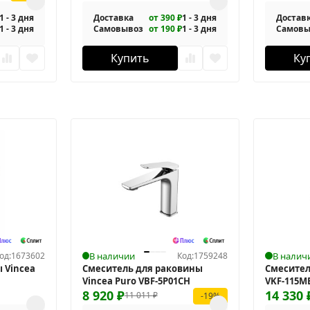
1 - 3 дня
Доставка
от 390 ₽
1 - 3 дня
Достав
1 - 3 дня
Самовывоз
от 190 ₽
1 - 3 дня
Самовы
Купить
Ку
од:
1673602
В наличии
Код:
1759248
В налич
 Vincea
Смеситель для раковины
Смесител
Vincea Puro VBF-5P01CH
VKF-115M
8 920
₽
14 330
11 011
₽
-19%