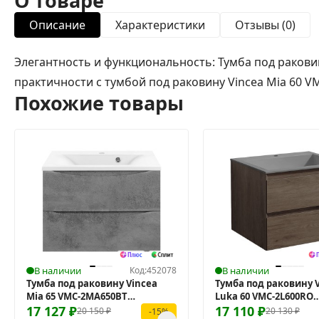
О товаре
Описание
Характеристики
Отзывы (0)
Элегантность и функциональность: Тумба под ракови
практичности с тумбой под раковину Vincea Mia 60 
Похожие товары
В наличии
Код:
452078
В наличии
Тумба под раковину Vincea
Тумба под раковину 
Mia 65 VMC-2MA650BT
Luka 60 VMC-2L600RO
подвесная
17 127
₽
подвесная
17 110
₽
20 150
₽
20 130
₽
-15%