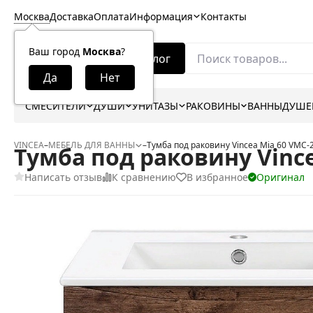
Москва
Доставка
Оплата
Информация
Контакты
Ваш город
Москва
?
Каталог
СМЕСИТЕЛИ
ДУШИ
УНИТАЗЫ
РАКОВИНЫ
ВАННЫ
ДУШЕ
VINCEA
–
МЕБЕЛЬ ДЛЯ ВАННЫ
–
Тумба под раковину Vincea Mia 60 VMC
Тумба под раковину Vinc
Написать отзыв
К сравнению
В избранное
Оригинал