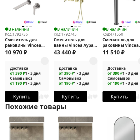
В наличии
В наличии
В наличии
Код:
1792736
Код:
1792745
Код:
471550
Смеситель для
Смеситель для
Смеситель для
раковины Vincea
ванны Vincea Аура
раковины Vincea
Линеа (Linea) VBFW-
(Aura) VBTW-6AU1BG
Desire VBF-1D2GM
10 970
₽
43 440
₽
11 510
₽
4LN1BN
Доставка
Доставка
Доставка
от 390 ₽
1 - 3 дня
от 390 ₽
1 - 3 дня
от 390 ₽
1 - 3 дня
Самовывоз
Самовывоз
Самовывоз
от 190 ₽
1 - 3 дня
от 190 ₽
1 - 3 дня
от 190 ₽
1 - 3 дня
Купить
Купить
Купить
Похожие товары