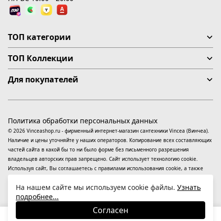
ТОП категории
ТОП Коллекции
Для покупателей
Политика обработки персональных данных
© 2026 Vinceashop.ru - фирменный интернет-магазин сантехники Vincea (Винчеа).
Наличие и цены уточняйте у наших операторов. Копирование всех составляющих
частей сайта в какой бы то ни было форме без письменного разрешения
владельцев авторских прав запрещено. Сайт использует технологию cookie.
Используя сайт, Вы соглашаетесь с правилами использования
cookie
, а также
даете согласие на обработку
персональных данных
На информационном ресурсе
На нашем сайте мы используем cookie файлы.
Узнать
применяются
рекомендательные технологии
(информационные технологии
подробнее...
предоставления информации на основе сбора, систематизации и анализа
сведений, относящихся к предпочтениям пользователей сети «Интернет»,
Согласен
находящихся на территории Российской Федерации).
16 090
₽
В корзину