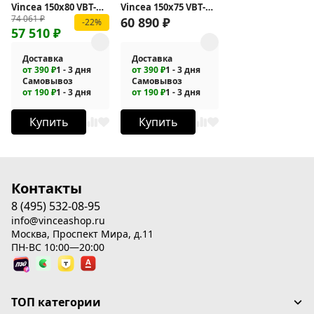
Vincea 150х80 VBT-
Vincea 150х75 VBT-
74 061
₽
408-1500
405-1500
60 890
₽
-22%
57 510
₽
Доставка
Доставка
от 390 ₽
1 - 3 дня
от 390 ₽
1 - 3 дня
Самовывоз
Самовывоз
от 190 ₽
1 - 3 дня
от 190 ₽
1 - 3 дня
Купить
Купить
Контакты
8 (495) 532-08-95
info@vinceashop.ru
Москва, Проспект Мира, д.11
ПН-ВС 10:00—20:00
ТОП категории