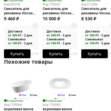
В наличии
В наличии
В наличии
Код:
565755
Код:
1759247
Код:
512206
Смеситель для
Смеситель для
Смеситель для
раковины Vincea
раковины Vincea
раковины Vincea
Arco VBF-4AR01GM
Domus VBF-
Rondo VBF-1R1CH
9 460
₽
15 000
₽
8 530
₽
5DM02GM
Доставка
Доставка
Доставка
от 390 ₽
1 - 3 дня
от 390 ₽
1 - 3 дня
от 390 ₽
1 - 3 дня
Самовывоз
Самовывоз
Самовывоз
от 190 ₽
1 - 3 дня
от 190 ₽
1 - 3 дня
от 190 ₽
1 - 3 дня
Купить
Купить
Купить
Похожие товары
В наличии
В наличии
Код:
1758366
Код:
1758365
Акриловая ванна
Акриловая ванна