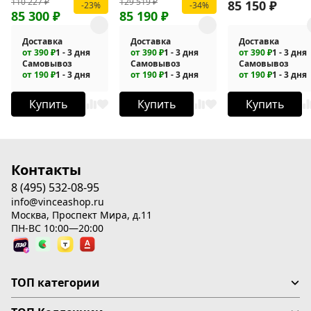
110 227
₽
129 519
₽
631
709-1700MG
702-1700
85 150
₽
-23%
-34%
85 300
₽
85 190
₽
Доставка
Доставка
Доставка
от 390 ₽
1 - 3 дня
от 390 ₽
1 - 3 дня
от 390 ₽
1 - 3 дня
Самовывоз
Самовывоз
Самовывоз
от 190 ₽
1 - 3 дня
от 190 ₽
1 - 3 дня
от 190 ₽
1 - 3 дня
Купить
Купить
Купить
Контакты
8 (495) 532-08-95
info@vinceashop.ru
Москва, Проспект Мира, д.11
ПН-ВС 10:00—20:00
ТОП категории