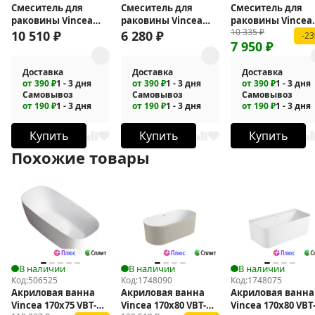
Смеситель для
Смеситель для
Смеситель для
раковины Vincea
раковины Vincea
раковины Vincea
10 335
₽
Villa VBF-1VL1BC
Vogue VBF-4V3BG
Cube VBF-1C01CH
10 510
₽
6 280
₽
-2
7 950
₽
Доставка
Доставка
Доставка
от 390 ₽
1 - 3 дня
от 390 ₽
1 - 3 дня
от 390 ₽
1 - 3 дня
Самовывоз
Самовывоз
Самовывоз
от 190 ₽
1 - 3 дня
от 190 ₽
1 - 3 дня
от 190 ₽
1 - 3 дня
Купить
Купить
Купить
Похожие товары
В наличии
В наличии
В наличии
Код:
506525
Код:
1748090
Код:
1748075
Акриловая ванна
Акриловая ванна
Акриловая ванна
Vincea 170x75 VBT-
Vincea 170х80 VBT-
Vincea 170х80 VBT