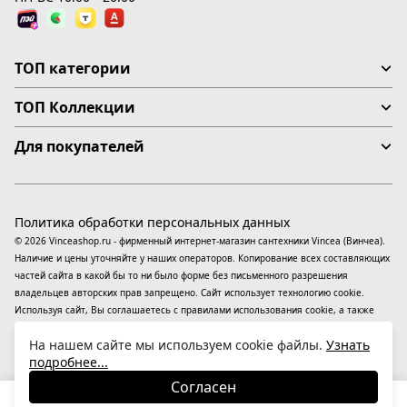
ТОП категории
ТОП Коллекции
Для покупателей
Политика обработки персональных данных
© 2026 Vinceashop.ru - фирменный интернет-магазин сантехники Vincea (Винчеа).
Наличие и цены уточняйте у наших операторов. Копирование всех составляющих
частей сайта в какой бы то ни было форме без письменного разрешения
владельцев авторских прав запрещено. Сайт использует технологию cookie.
Используя сайт, Вы соглашаетесь с правилами использования
cookie
, а также
даете согласие на обработку
персональных данных
На информационном ресурсе
На нашем сайте мы используем cookie файлы.
Узнать
применяются
рекомендательные технологии
(информационные технологии
подробнее...
предоставления информации на основе сбора, систематизации и анализа
сведений, относящихся к предпочтениям пользователей сети «Интернет»,
Согласен
находящихся на территории Российской Федерации).
23 540
₽
В корзину