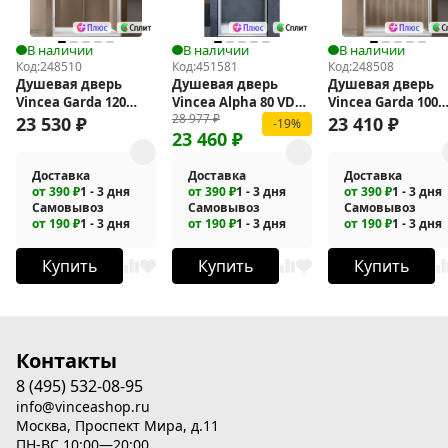
В наличии
В наличии
В наличии
Код:
248510
Код:
451581
Код:
248508
Душевая дверь
Душевая дверь
Душевая дверь
Vincea Garda 120
Vincea Alpha 80 VDP-
Vincea Garda 100
28 977
₽
VDS-1G120CL
3AL800MT
VDS-1G100CH
23 530
₽
23 410
₽
-19%
23 460
₽
Доставка
Доставка
Доставка
от 390 ₽
1 - 3 дня
от 390 ₽
1 - 3 дня
от 390 ₽
1 - 3 дня
Самовывоз
Самовывоз
Самовывоз
от 190 ₽
1 - 3 дня
от 190 ₽
1 - 3 дня
от 190 ₽
1 - 3 дня
Купить
Купить
Купить
Контакты
8 (495) 532-08-95
info@vinceashop.ru
Москва, Проспект Мира, д.11
ПН-ВС 10:00—20:00