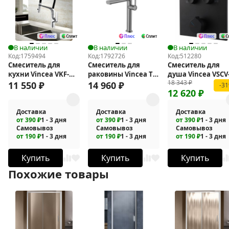
В наличии
В наличии
В наличии
Код:
1759494
Код:
1792726
Код:
512280
Смеситель для
Смеситель для
Смеситель для
кухни Vincea VKF-
раковины Vincea ТГ
душа Vincea VSCV
18 343
₽
115CH
(TG) VBF-5TG2GM
421MB
11 550
₽
14 960
₽
-3
12 620
₽
Доставка
Доставка
Доставка
от 390 ₽
1 - 3 дня
от 390 ₽
1 - 3 дня
от 390 ₽
1 - 3 дня
Самовывоз
Самовывоз
Самовывоз
от 190 ₽
1 - 3 дня
от 190 ₽
1 - 3 дня
от 190 ₽
1 - 3 дня
Купить
Купить
Купить
Похожие товары