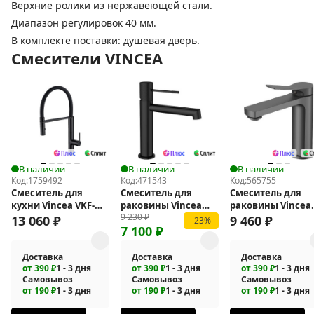
Верхние ролики из нержавеющей стали.
Диапазон регулировок 40 мм.
В комплекте поставки: душевая дверь.
Смесители VINCEA
В наличии
В наличии
В наличии
Код:
1759492
Код:
471543
Код:
565755
Смеситель для
Смеситель для
Смеситель для
кухни Vincea VKF-
раковины Vincea
раковины Vincea
9 230
₽
114MB
Desire VBF-1D1MB
Arco VBF-4AR01G
13 060
₽
9 460
₽
-23%
7 100
₽
Доставка
Доставка
Доставка
от 390 ₽
1 - 3 дня
от 390 ₽
1 - 3 дня
от 390 ₽
1 - 3 дня
Самовывоз
Самовывоз
Самовывоз
от 190 ₽
1 - 3 дня
от 190 ₽
1 - 3 дня
от 190 ₽
1 - 3 дня