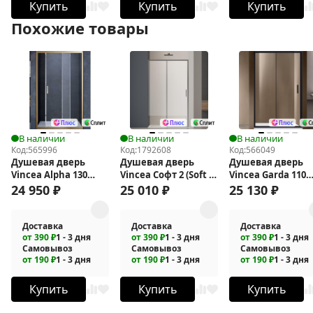
Купить
Купить
Купить
Похожие товары
В наличии
В наличии
В наличии
Код:
565996
Код:
1792608
Код:
566049
Душевая дверь
Душевая дверь
Душевая дверь
Vincea Alpha 130
Vincea Софт 2 (Soft 2)
Vincea Garda 110
VDS-3AL130CLG
120 VDS-
VDS-1G110CLB
24 950
₽
25 010
₽
25 130
₽
3SO2120CLGM
Доставка
Доставка
Доставка
от 390 ₽
1 - 3 дня
от 390 ₽
1 - 3 дня
от 390 ₽
1 - 3 дня
Самовывоз
Самовывоз
Самовывоз
от 190 ₽
1 - 3 дня
от 190 ₽
1 - 3 дня
от 190 ₽
1 - 3 дня
Купить
Купить
Купить