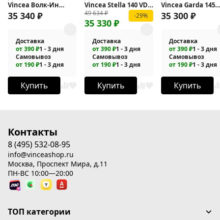
Vincea Волк-Ин
Vincea Stella 140 VDS-
Vincea Garda 145
49 634
₽
(Walk-In) 120 L VDS-
1ST140CL
VDS-1G145CLG
35 340
₽
35 300
₽
-29%
35 330
₽
4WSL120CL-L
Доставка
Доставка
Доставка
от 390 ₽
1 - 3 дня
от 390 ₽
1 - 3 дня
от 390 ₽
1 - 3 дня
Самовывоз
Самовывоз
Самовывоз
от 190 ₽
1 - 3 дня
от 190 ₽
1 - 3 дня
от 190 ₽
1 - 3 дня
Купить
Купить
Купить
Контакты
8 (495) 532-08-95
info@vinceashop.ru
Москва, Проспект Мира, д.11
ПН-ВС 10:00—20:00
ТОП категории