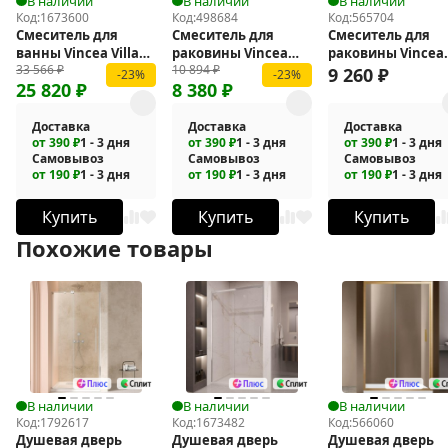
В наличии
В наличии
В наличии
Код:
1673600
Код:
498684
Код:
565704
Смеситель для
Смеситель для
Смеситель для
ванны Vincea Villa
раковины Vincea
раковины Vincea
33 566
₽
10 894
₽
VTFW-1VL1BN
Vogue VBF-1V1MB
Rim VBF-2RM1GM
9 260
₽
-23%
-23%
25 820
₽
8 380
₽
Доставка
Доставка
Доставка
от 390 ₽
1 - 3 дня
от 390 ₽
1 - 3 дня
от 390 ₽
1 - 3 дня
Самовывоз
Самовывоз
Самовывоз
от 190 ₽
1 - 3 дня
от 190 ₽
1 - 3 дня
от 190 ₽
1 - 3 дня
Купить
Купить
Купить
Похожие товары
В наличии
В наличии
В наличии
Код:
1792617
Код:
1673482
Код:
566060
Душевая дверь
Душевая дверь
Душевая дверь