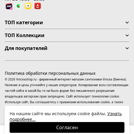
ТОП категории
ТОП Коллекции
Для покупателей
Политика обработки персональных данных
© 2026 Vinceashop.ru - фирменный интернет-магазин сантехники Vincea (Винчеа).
Наличие и цены уточняйте у наших операторов. Копирование всех составляющих
частей сайта в какой бы то ни было форме без письменного разрешения
владельцев авторских прав запрещено. Сайт использует технологию cookie.
Используя сайт, Вы соглашаетесь с правилами использования
cookie
, а также
даете согласие на обработку
персональных данных
На информационном ресурсе
На нашем сайте мы используем cookie файлы.
Узнать
применяются
рекомендательные технологии
(информационные технологии
подробнее...
предоставления информации на основе сбора, систематизации и анализа
сведений, относящихся к предпочтениям пользователей сети «Интернет»,
Согласен
находящихся на территории Российской Федерации).
26 730
₽
В корзину