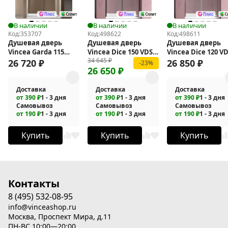
В наличии
В наличии
В наличии
Код:
353707
Код:
498622
Код:
498611
Душевая дверь
Душевая дверь
Душевая дверь
Vincea Garda 115
Vincea Dice 150 VDS-
Vincea Dice 120 VD
34 645
₽
VDS-1G115CL
4D150CLB
4D120CL
26 720
₽
26 850
₽
-23%
26 650
₽
Доставка
Доставка
Доставка
от 390 ₽
1 - 3 дня
от 390 ₽
1 - 3 дня
от 390 ₽
1 - 3 дня
Самовывоз
Самовывоз
Самовывоз
от 190 ₽
1 - 3 дня
от 190 ₽
1 - 3 дня
от 190 ₽
1 - 3 дня
Купить
Купить
Купить
Контакты
8 (495) 532-08-95
info@vinceashop.ru
Москва, Проспект Мира, д.11
ПН-ВС 10:00—20:00