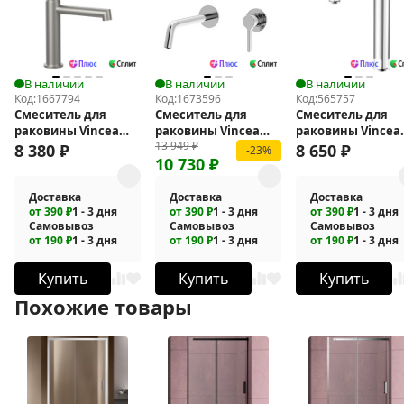
В наличии
В наличии
В наличии
Код:
1667794
Код:
1673596
Код:
565757
Смеситель для
Смеситель для
Смеситель для
раковины Vincea
раковины Vincea
раковины Vincea
13 949
₽
Desire VBF-1D1BN
Villa VBFW-1VL1CH
Arco VBF-4AR02CH
8 380
₽
8 650
₽
-23%
10 730
₽
Доставка
Доставка
Доставка
от 390 ₽
1 - 3 дня
от 390 ₽
1 - 3 дня
от 390 ₽
1 - 3 дня
Самовывоз
Самовывоз
Самовывоз
от 190 ₽
1 - 3 дня
от 190 ₽
1 - 3 дня
от 190 ₽
1 - 3 дня
Купить
Купить
Купить
Похожие товары