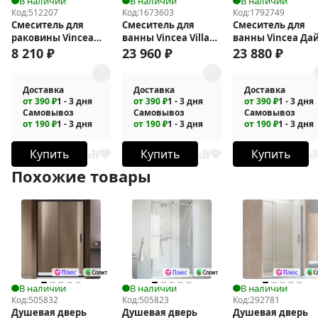
В наличии
В наличии
В наличии
Код:
512207
Код:
1673603
Код:
1792749
Смеситель для
Смеситель для
Смеситель для
раковины Vincea
ванны Vincea Villa
ванны Vincea Да
Rondo VBF-1R1MB
VTFW-1VL1MB
(Dice) VBTW-6D1B
8 210
₽
23 960
₽
23 880
₽
Доставка
Доставка
Доставка
от 390 ₽
1 - 3 дня
от 390 ₽
1 - 3 дня
от 390 ₽
1 - 3 дня
Самовывоз
Самовывоз
Самовывоз
от 190 ₽
1 - 3 дня
от 190 ₽
1 - 3 дня
от 190 ₽
1 - 3 дня
Купить
Купить
Купить
Похожие товары
В наличии
В наличии
В наличии
Код:
505832
Код:
505823
Код:
292781
Душевая дверь
Душевая дверь
Душевая дверь