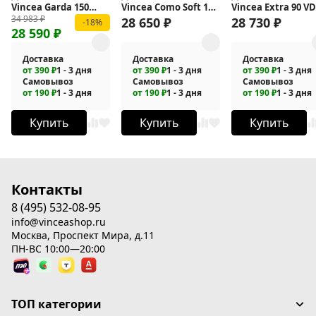
Vincea Garda 150
Vincea Como Soft 130
Vincea Extra 90 VD
34 983
₽
VDS-1G150CLB
VDS-1CS130CL
1E8090CL
28 650
₽
28 730
₽
-18%
28 590
₽
Доставка
Доставка
Доставка
от 390 ₽
1 - 3 дня
от 390 ₽
1 - 3 дня
от 390 ₽
1 - 3 дня
Самовывоз
Самовывоз
Самовывоз
от 190 ₽
1 - 3 дня
от 190 ₽
1 - 3 дня
от 190 ₽
1 - 3 дня
Купить
Купить
Купить
Контакты
8 (495) 532-08-95
info@vinceashop.ru
Москва, Проспект Мира, д.11
ПН-ВС 10:00—20:00
ТОП категории