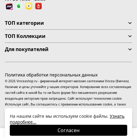
ТОП категории
ТОП Коллекции
Для покупателей
Политика обработки персональных данных
© 2026 Vinceashop.ru - фирменный интернет-магазин сантехники Vincea (Винчеа).
Наличие и цены уточняйте у наших операторов. Копирование всех составляющих
частей сайта в какой бы то ни было форме без письменного разрешения
владельцев авторских прав запрещено. Сайт использует технологию cookie.
Используя сайт, Вы соглашаетесь с правилами использования
cookie
, а также
даете согласие на обработку
персональных данных
На информационном ресурсе
На нашем сайте мы используем cookie файлы.
Узнать
применяются
рекомендательные технологии
(информационные технологии
подробнее...
предоставления информации на основе сбора, систематизации и анализа
сведений, относящихся к предпочтениям пользователей сети «Интернет»,
Согласен
находящихся на территории Российской Федерации).
24 370
₽
В корзину
-23%