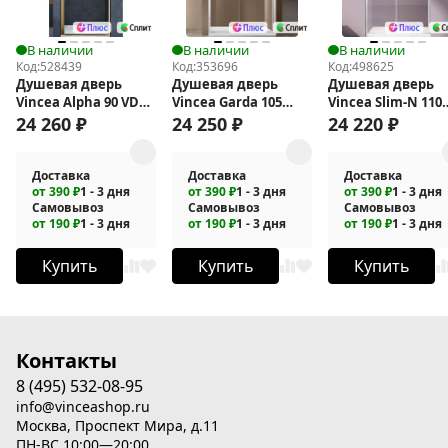
В наличии
В наличии
В наличии
Код:
528439
Код:
353696
Код:
498625
Душевая дверь
Душевая дверь
Душевая дверь
Vincea Alpha 90 VDP-
Vincea Garda 105
Vincea Slim-N 110
3AL900CLG
VDS-1G105CL
VDS-4SN110CL
24 260
₽
24 250
₽
24 220
₽
Доставка
Доставка
Доставка
от 390 ₽
1 - 3 дня
от 390 ₽
1 - 3 дня
от 390 ₽
1 - 3 дня
Самовывоз
Самовывоз
Самовывоз
от 190 ₽
1 - 3 дня
от 190 ₽
1 - 3 дня
от 190 ₽
1 - 3 дня
Купить
Купить
Купить
Контакты
8 (495) 532-08-95
info@vinceashop.ru
Москва, Проспект Мира, д.11
ПН-ВС 10:00—20:00