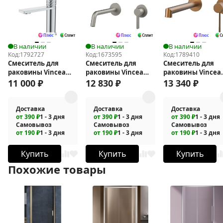
В наличии
В наличии
В наличии
Код:
1792727
Код:
1673595
Код:
1789410
Смеситель для
Смеситель для
Смеситель для
раковины Vincea
раковины Vincea
раковины Vincea
Альто (Alto) VBF-
Villa VBFW-1VL1BN
Desire VBFW-1D1B
11 000
₽
12 830
₽
13 340
₽
6AL1CH
Доставка
Доставка
Доставка
от 390 ₽
1 - 3 дня
от 390 ₽
1 - 3 дня
от 390 ₽
1 - 3 дня
Самовывоз
Самовывоз
Самовывоз
от 190 ₽
1 - 3 дня
от 190 ₽
1 - 3 дня
от 190 ₽
1 - 3 дня
Купить
Купить
Купить
Похожие товары