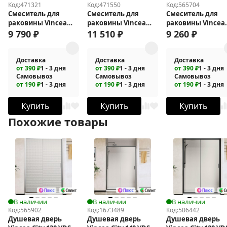
Код:
471321
Код:
471550
Код:
565704
Смеситель для
Смеситель для
Смеситель для
раковины Vincea
раковины Vincea
раковины Vincea
Next VBF-1N1CH
Desire VBF-1D2GM
Rim VBF-2RM1GM
9 790
₽
11 510
₽
9 260
₽
Доставка
Доставка
Доставка
от 390 ₽
1 - 3 дня
от 390 ₽
1 - 3 дня
от 390 ₽
1 - 3 дня
Самовывоз
Самовывоз
Самовывоз
от 190 ₽
1 - 3 дня
от 190 ₽
1 - 3 дня
от 190 ₽
1 - 3 дня
Купить
Купить
Купить
Похожие товары
В наличии
В наличии
В наличии
Код:
565902
Код:
1673489
Код:
506442
Душевая дверь
Душевая дверь
Душевая дверь