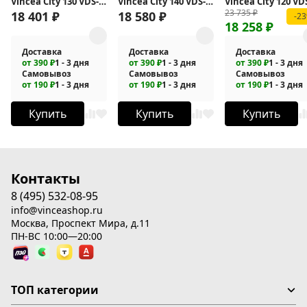
Vincea City 130 VDS-
Vincea City 140 VDS-
Vincea City 120 VD
23 735
₽
5CT130MT
5CT140CLGM
5CT120CLB
18 401
₽
18 580
₽
-2
18 258
₽
Доставка
Доставка
Доставка
от 390 ₽
1 - 3 дня
от 390 ₽
1 - 3 дня
от 390 ₽
1 - 3 дня
Самовывоз
Самовывоз
Самовывоз
от 190 ₽
1 - 3 дня
от 190 ₽
1 - 3 дня
от 190 ₽
1 - 3 дня
Купить
Купить
Купить
Контакты
8 (495) 532-08-95
info@vinceashop.ru
Москва, Проспект Мира, д.11
ПН-ВС 10:00—20:00
ТОП категории