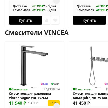
Доставка
от 390 ₽
1 - 3 дня
Доставка
от 390 ₽
Самовывоз
от 190 ₽
1 - 3 дня
Самовывоз
от 190 ₽
Купить
Купить
Смесители VINCEA
В наличии
Код:
498694
В наличии
К
Смеситель для раковины
Смеситель для ванны
Vincea Vogue VBF-1V2GM
Альто (Alto) VBTW-6A
11 940
₽
41 450
₽
16 393
₽
-27%