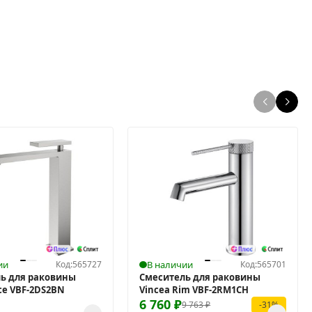
ии
Код:
565727
В наличии
Код:
565701
ь для раковины
Смеситель для раковины
ice VBF-2DS2BN
Vincea Rim VBF-2RM1CH
6 760
₽
9 763
₽
-31%