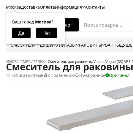
Москва
Доставка
Оплата
Информация
Контакты
Ваш город
Москва
?
Каталог
СМЕСИТЕЛИ
ДУШИ
УНИТАЗЫ
РАКОВИНЫ
ВАННЫ
ДУШЕ
VINCEA
–
СМЕСИТЕЛИ
–
Смеситель для раковины Vincea Vogue (SS) VBF
Смеситель для раковины 
Написать отзыв
К сравнению
В избранное
Оригинал