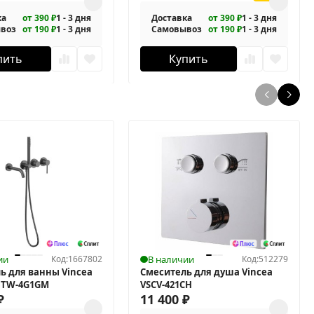
ка
от 390 ₽
1 - 3 дня
Доставка
от 390 ₽
1 - 3 дня
воз
от 190 ₽
1 - 3 дня
Самовывоз
от 190 ₽
1 - 3 дня
пить
Купить
ии
Код:
1667802
В наличии
Код:
512279
ь для ванны Vincea
Смеситель для душа Vincea
BTW-4G1GM
VSCV-421CH
₽
11 400
₽