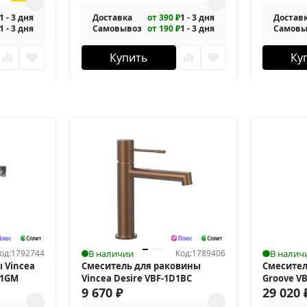
1 - 3 дня
Доставка
от 390 ₽
1 - 3 дня
Достав
1 - 3 дня
Самовывоз
от 190 ₽
1 - 3 дня
Самовы
Купить
Ку
од:
1792744
В наличии
Код:
1789406
В налич
 Vincea
Смеситель для раковины
Смесител
L1GM
Vincea Desire VBF-1D1BC
Groove V
9 670
₽
29 020