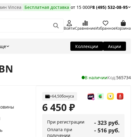
ин Vincea
Бесплатная доставка
от 15 000Р
8 (495) 532-08-95
Войти
Сравнение
Избранное
Корзина
Еще
Коллекции
Акции
2BN
В наличии
Код:
565734
+64,50
бонуса
6 450
₽
ковины
N
При регистрации
- 323 руб.
Оплата при
- 516 руб.
ь
получении