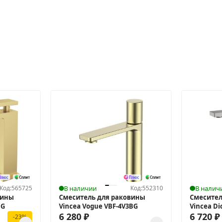
Код:
565725
В наличии
Код:
552310
В налич
вины
Смеситель для раковины
Смесител
BG
Vincea Vogue VBF-4V3BG
Vincea D
6 280
₽
6 720
₽
-23%