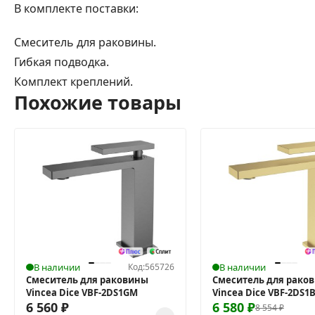
В комплекте поставки:
Смеситель для раковины.
Гибкая подводка.
Комплект креплений.
Похожие товары
В наличии
Код:
565726
В наличии
Смеситель для раковины
Смеситель для рако
Vincea Dice VBF-2DS1GM
Vincea Dice VBF-2DS1
6 560
₽
6 580
₽
8 554
₽