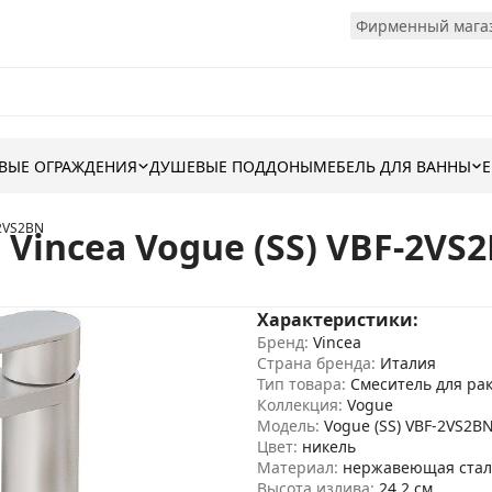
Фирменный магаз
ВЫЕ ОГРАЖДЕНИЯ
ДУШЕВЫЕ ПОДДОНЫ
МЕБЕЛЬ ДЛЯ ВАННЫ
-2VS2BN
Vincea Vogue (SS) VBF-2VS
Характеристики:
Бренд:
Vincea
Страна бренда:
Италия
Тип товара:
Смеситель для ра
Коллекция:
Vogue
Модель:
Vogue (SS) VBF-2VS2B
Цвет:
никель
Материал:
нержавеющая стал
Высота излива:
24.2 см