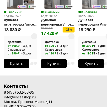
В наличии
В наличии
В наличии
Код:
1673576
Код:
528672
Код:
505870
Душевая
Душевая
Душевая
перегородка Vincea
перегородка Vincea
перегородка Vinc
22 646
₽
Walk-In 90 VSW-
Walk-In 70 VSW-
Walk-In 70 VSW-
18 080
₽
18 290
₽
-23%
17 420
₽
7HA900CLB
1H700CLG
1H700CLGM
Доставка
Доставка
Доставка
от 390 ₽
1 - 3 дня
от 390 ₽
1 - 3 дня
от 390 ₽
1 - 3 дня
Самовывоз
Самовывоз
Самовывоз
от 190 ₽
1 - 3 дня
от 190 ₽
1 - 3 дня
от 190 ₽
1 - 3 дня
Купить
Купить
Купить
Контакты
8 (495) 532-08-95
info@vinceashop.ru
Москва, Проспект Мира, д.11
ПН-ВС 10:00—20:00