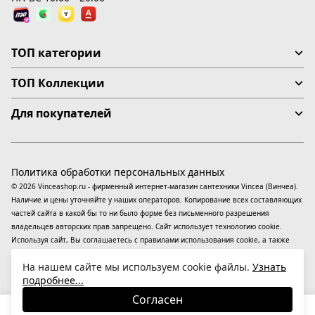
ТОП категории
ТОП Коллекции
Для покупателей
Политика обработки персональных данных
© 2026 Vinceashop.ru - фирменный интернет-магазин сантехники Vincea (Винчеа).
Наличие и цены уточняйте у наших операторов. Копирование всех составляющих
частей сайта в какой бы то ни было форме без письменного разрешения
владельцев авторских прав запрещено. Сайт использует технологию cookie.
Используя сайт, Вы соглашаетесь с правилами использования
cookie
, а также
даете согласие на обработку
персональных данных
На информационном ресурсе
На нашем сайте мы используем cookie файлы.
Узнать
применяются
рекомендательные технологии
(информационные технологии
подробнее...
предоставления информации на основе сбора, систематизации и анализа
сведений, относящихся к предпочтениям пользователей сети «Интернет»,
Согласен
находящихся на территории Российской Федерации).
17 840
₽
В корзину