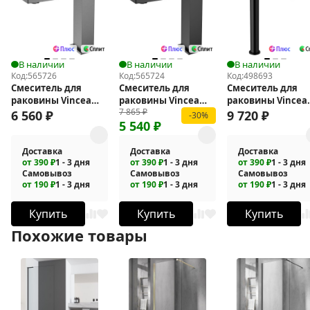
В наличии
В наличии
В наличии
Код:
565726
Код:
565724
Код:
498693
Смеситель для
Смеситель для
Смеситель для
раковины Vincea
раковины Vincea
раковины Vincea
7 865
₽
Dice VBF-2DS1GM
Dice VBF-2DS1MB
Vogue VBF-1V2MB
6 560
₽
9 720
₽
-30%
5 540
₽
Доставка
Доставка
Доставка
от 390 ₽
1 - 3 дня
от 390 ₽
1 - 3 дня
от 390 ₽
1 - 3 дня
Самовывоз
Самовывоз
Самовывоз
от 190 ₽
1 - 3 дня
от 190 ₽
1 - 3 дня
от 190 ₽
1 - 3 дня
Купить
Купить
Купить
Похожие товары