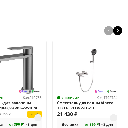
ии
Код:
565733
В наличии
Код:
1792754
ь для раковины
Смеситель для ванны Vincea
gue (SS) VBF-2VS1GM
ТГ (TG) VTFW-5TG2CH
21 430
₽
8 086
₽
-27%
ка
от 390 ₽
1 - 3 дня
Доставка
от 390 ₽
1 - 3 дня