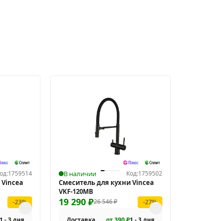
од:
1759514
В наличии
Код:
1759502
 Vincea
Смеситель для кухни Vincea
VKF-120MB
19 290
₽
26 546
₽
-23%
-27%
1 - 3 дня
Доставка
от 390 ₽
1 - 3 дня