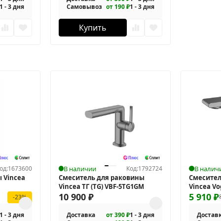
1 - 3 дня
Самовывоз
от 190 ₽
1 - 3 дня
Купить
од:
1673600
В наличии
Код:
1792724
В налич
 Vincea
Смеситель для раковины
Смесител
Vincea ТГ (TG) VBF-5TG1GM
Vincea Vo
10 900
₽
5 910
₽
-23%
1 - 3 дня
Доставка
от 390 ₽
1 - 3 дня
Достав