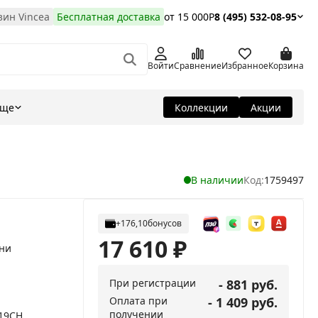
ин Vincea
Бесплатная доставка
от 15 000Р
8 (495) 532-08-95
Войти
Сравнение
Избранное
Корзина
Еще
Коллекции
Акции
В наличии
Код:
1759497
+176,10
бонусов
17 610
₽
хни
При регистрации
- 881 руб.
Оплата при
- 1 409 руб.
получении
19CH