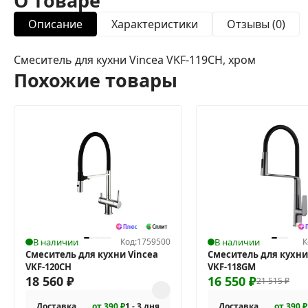
О товаре
Описание
Характеристики
Отзывы (0)
Смеситель для кухни Vincea VKF-119CH, хром
Похожие товары
В наличии
Код:
1759500
В наличии
К
Смеситель для кухни Vincea
Смеситель для кухни
VKF-120CH
VKF-118GM
18 560
₽
16 550
₽
21 515
₽
Доставка
от 390 ₽
1 - 3 дня
Доставка
от 390 ₽