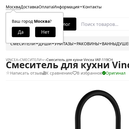
Москва
Доставка
Оплата
Информация
Контакты
Ваш город
Москва
?
Каталог
СМЕСИТЕЛИ
ДУШИ
УНИТАЗЫ
РАКОВИНЫ
ВАННЫ
ДУШЕ
VINCEA
–
СМЕСИТЕЛИ
–
Смеситель для кухни Vincea VKF-119CH
Смеситель для кухни Vin
Написать отзыв
К сравнению
В избранное
Оригинал