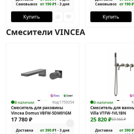
Самовывоз
от 190 ₽
1 - 3 дня
Самовывоз
от 190 ₽
Купить
Купить
Смесители VINCEA
В наличии
Код:
1759254
В наличии
К
Смеситель для раковины
Смеситель для ванны
Vincea Domus VBFW-5DM01GM
Villa VTFW-1VL1BN
17 780
₽
25 820
₽
33 566
₽
Доставка
от 390 ₽
1 - 3 дня
Доставка
от 390 ₽