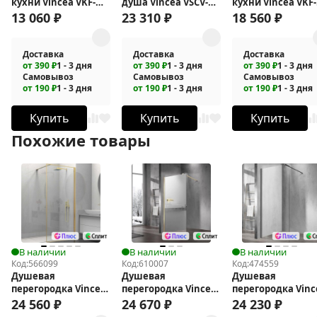
кухни Vincea VKF-
душа Vincea VSCV-
кухни Vincea VKF-
114MB
321T-MMB с
120CH
13 060
₽
23 310
₽
18 560
₽
термостатом
Доставка
Доставка
Доставка
от 390 ₽
1 - 3 дня
от 390 ₽
1 - 3 дня
от 390 ₽
1 - 3 дня
Самовывоз
Самовывоз
Самовывоз
от 190 ₽
1 - 3 дня
от 190 ₽
1 - 3 дня
от 190 ₽
1 - 3 дня
Купить
Купить
Купить
Похожие товары
В наличии
В наличии
В наличии
Код:
566099
Код:
610007
Код:
474559
Душевая
Душевая
Душевая
перегородка Vincea
перегородка Vincea
перегородка Vinc
Walk-In 100 VSW-
Walk in 90 VSW-
Walk-In 120 VSW-
24 560
₽
24 670
₽
24 230
₽
1HS100CLG
1H900MRG
1H120CLGM