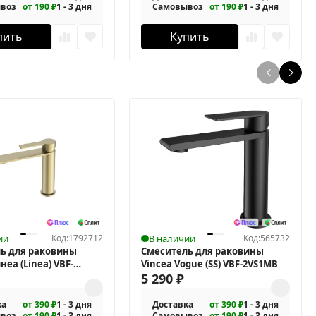
воз
от 190 ₽
1 - 3 дня
Самовывоз
от 190 ₽
1 - 3 дня
пить
Купить
ии
Код:
1792712
В наличии
Код:
565732
ь для раковины
Смеситель для раковины
неа (Linea) VBF-
Vincea Vogue (SS) VBF-2VS1MB
5 290
₽
ка
от 390 ₽
1 - 3 дня
Доставка
от 390 ₽
1 - 3 дня
воз
от 190 ₽
1 - 3 дня
Самовывоз
от 190 ₽
1 - 3 дня