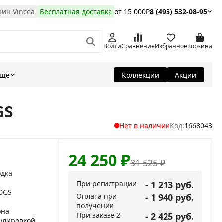
ин Vincea
Бесплатная доставка
от 15 000Р
8 (495) 532-08-95
Войти
Сравнение
Избранное
Корзина
Еще
Коллекции
Акции
GS
Нет в наличии
Код:
1668043
24 250
₽
31 525
₽
одка
При регистрации
- 1 213 руб.
00GS
Оплата при
- 1 940 руб.
получении
она
При заказе 2
- 2 425 руб.
гулировкой