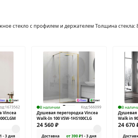
жное стекло с профилем и держателем Толщина стекла: 
од:
1673562
В наличии
Код:
566099
В налич
 Vincea
Душевая перегородка Vincea
Душевая 
800CLGM
Walk-In 100 VSW-1HS100CLG
Walk in 
24 560
₽
24 670
1 - 3 дня
Доставка
от 390 ₽
1 - 3 дня
Достав