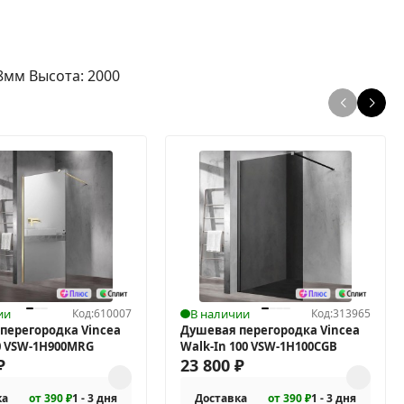
8мм Высота: 2000
ии
Код:
610007
В наличии
Код:
313965
перегородка Vincea
Душевая перегородка Vincea
90 VSW-1H900MRG
Walk-In 100 VSW-1H100CGB
₽
23 800
₽
ка
от 390 ₽
1 - 3 дня
Доставка
от 390 ₽
1 - 3 дня