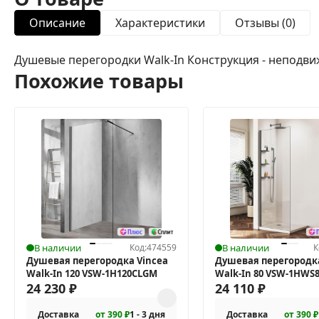
Описание
Характеристики
Отзывы (0)
Душевые перегородки Walk-In Конструкция - неподви
Похожие товары
В наличии
Код:
474559
В наличии
К
Душевая перегородка Vincea
Душевая перегородка
Walk-In 120 VSW-1H120CLGM
Walk-In 80 VSW-1HWS
24 230
₽
24 110
₽
Доставка
от 390 ₽
1 - 3 дня
Доставка
от 390 ₽