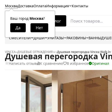
Москва
Доставка
Оплата
Информация
Контакты
Ваш город
Москва
?
Каталог
СМЕСИТЕЛИ
ДУШИ
УНИТАЗЫ
РАКОВИНЫ
ВАННЫ
ДУШЕ
VINCEA
–
ДУШЕВЫЕ ОГРАЖДЕНИЯ
–
Душевая перегородка Vincea Walk-In
Душевая перегородка Vin
Написать отзыв
К сравнению
В избранное
Оригинал