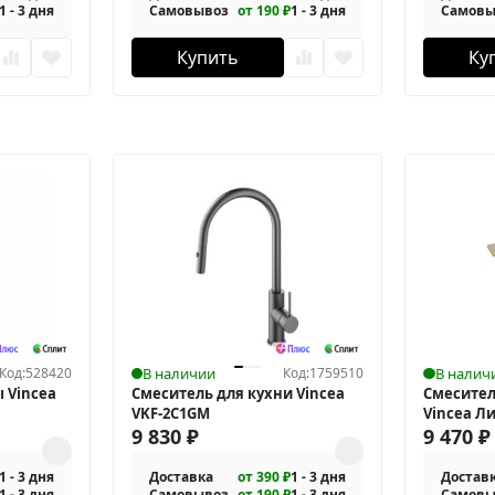
1 - 3 дня
Самовывоз
от 190 ₽
1 - 3 дня
Самовы
Купить
Ку
Код:
528420
В наличии
Код:
1759510
В налич
 Vincea
Смеситель для кухни Vincea
Смесител
VKF-2C1GM
Vincea Ли
9 830
₽
4LN1BG
9 470
₽
1 - 3 дня
Доставка
от 390 ₽
1 - 3 дня
Достав
1 - 3 дня
Самовывоз
от 190 ₽
1 - 3 дня
Самовы