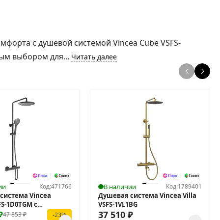
мфорта с душевой системой Vincea Cube VSFS-
ным выбором для...
Читать далее
ии
Код:
471766
В наличии
Код:
1789401
система Vincea
Душевая система Vincea Villa
FS-1D0TGM с
VSFS-1VL1BG
атом
₽
37 510
₽
47 853
₽
-23%