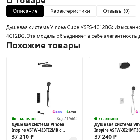
О товаре
Описание
Характеристики
Отзывы (0)
Душевая система Vincea Cube VSFS-4C12BG: Изысканн
4C12BG. Эта модель объединяет в себе элегантность 
Похожие товары
В наличии
Код:
519664
В наличии
Душевая система Vincea
Душевая система Vin
Inspire VSFW-433TI2MB с
Inspire VSFW-3I21MT3
термостатом
37 210
₽
термостатом
37 240
₽