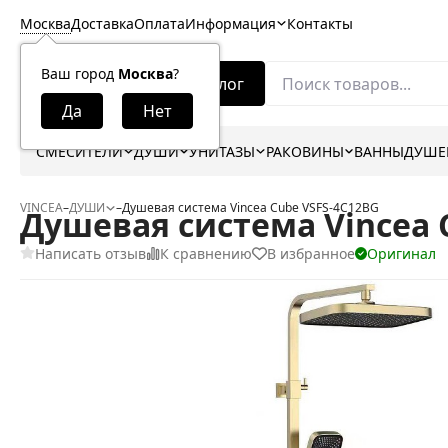
Москва
Доставка
Оплата
Информация
Контакты
Ваш город
Москва
?
Каталог
СМЕСИТЕЛИ
ДУШИ
УНИТАЗЫ
РАКОВИНЫ
ВАННЫ
ДУШЕ
VINCEA
–
ДУШИ
–
Душевая система Vincea Cube VSFS-4C12BG
Душевая система Vincea 
Написать отзыв
К сравнению
В избранное
Оригинал