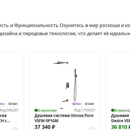
ость и Функциональность Окунитесь в мир роскоши и ко
дизайна и передовые технологии, что делает её идеаль
Код:
566201
В наличии
Код:
1759527
В налич
cea
Душевая система Vincea Puro
Душевая 
CH с
VSFW-5P1GM
Desire VS
37 340
₽
термост
36 810