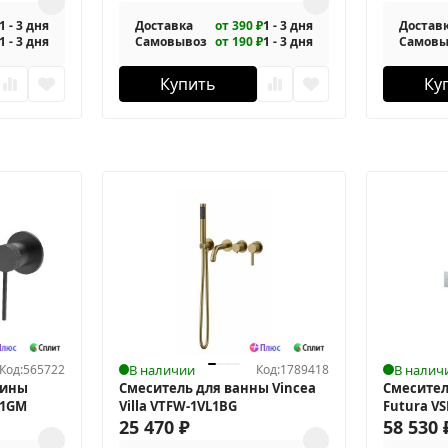
1 - 3 дня
Доставка
от 390 ₽
1 - 3 дня
Достав
1 - 3 дня
Самовывоз
от 190 ₽
1 - 3 дня
Самовы
Купить
Ку
Код:
565722
В наличии
Код:
1789418
В налич
вины
Смеситель для ванны Vincea
Смесител
M1GM
Villa VTFW-1VL1BG
Futura V
25 470
₽
термост
58 530