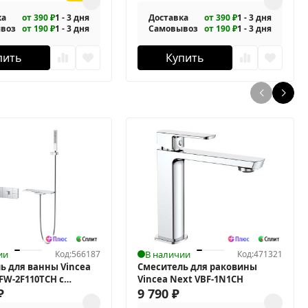
ка
от 390 ₽
1 - 3 дня
Доставка
от 390 ₽
1 - 3 дня
воз
от 190 ₽
1 - 3 дня
Самовывоз
от 190 ₽
1 - 3 дня
пить
Купить
ии
Код:
566187
В наличии
Код:
471321
ь для ванны Vincea
Смеситель для раковины
SFW-2F110TCH с
Vincea Next VBF-1N1CH
атом
₽
9 790
₽