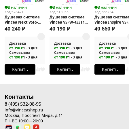
В наличии
В наличии
В наличии
Код:
528421
Код:
513055
Код:
566234
Душевая система
Душевая система
Душевая систем
Vincea Next VSFS-
Vincea VSFW-433T1CH
Vincea Inspire VS
1N1TBG с
с термостатом
433TI3CH с
40 240
₽
40 190
₽
40 660
₽
термостатом
термостатом
Доставка
Доставка
Доставка
от 390 ₽
1 - 3 дня
от 390 ₽
1 - 3 дня
от 390 ₽
1 - 3 дня
Самовывоз
Самовывоз
Самовывоз
от 190 ₽
1 - 3 дня
от 190 ₽
1 - 3 дня
от 190 ₽
1 - 3 дня
Купить
Купить
Купить
Контакты
8 (495) 532-08-95
info@vinceashop.ru
Москва, Проспект Мира, д.11
ПН-ВС 10:00—20:00