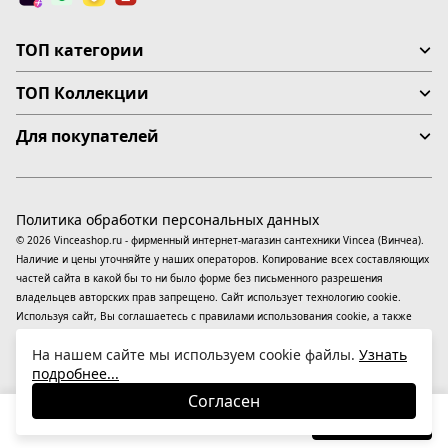
ТОП категории
ТОП Коллекции
Для покупателей
Политика обработки персональных данных
© 2026 Vinceashop.ru - фирменный интернет-магазин сантехники Vincea (Винчеа).
Наличие и цены уточняйте у наших операторов. Копирование всех составляющих
частей сайта в какой бы то ни было форме без письменного разрешения
владельцев авторских прав запрещено. Сайт использует технологию cookie.
Используя сайт, Вы соглашаетесь с правилами использования
cookie
, а также
даете согласие на обработку
персональных данных
На информационном ресурсе
На нашем сайте мы используем cookie файлы.
Узнать
применяются
рекомендательные технологии
(информационные технологии
подробнее...
предоставления информации на основе сбора, систематизации и анализа
сведений, относящихся к предпочтениям пользователей сети «Интернет»,
Согласен
находящихся на территории Российской Федерации).
40 400
₽
В корзину