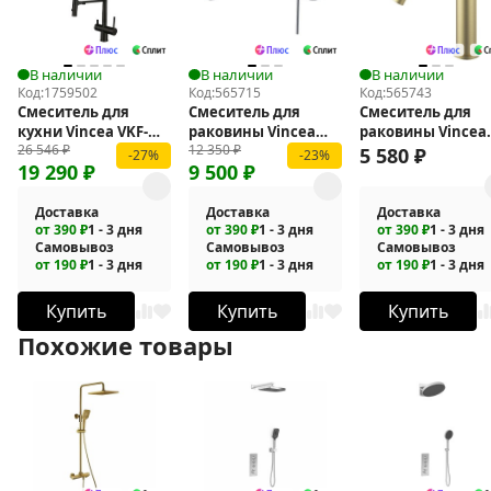
В наличии
В наличии
В наличии
Код:
1759502
Код:
565715
Код:
565743
Смеситель для
Смеситель для
Смеситель для
кухни Vincea VKF-
раковины Vincea
раковины Vincea
26 546
₽
12 350
₽
120MB
Rim VBFW-2RM1CH
City VBF-2C1BG
5 580
₽
-27%
-23%
19 290
₽
9 500
₽
Доставка
Доставка
Доставка
от 390 ₽
1 - 3 дня
от 390 ₽
1 - 3 дня
от 390 ₽
1 - 3 дня
Самовывоз
Самовывоз
Самовывоз
от 190 ₽
1 - 3 дня
от 190 ₽
1 - 3 дня
от 190 ₽
1 - 3 дня
Купить
Купить
Купить
Похожие товары