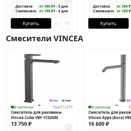
Доставка
от 390 ₽
1 - 3 дня
Доставка
от 390 ₽
Самовывоз
от 190 ₽
1 - 3 дня
Самовывоз
от 190 ₽
Купить
Купить
Смесители VINCEA
В наличии
Код:
512219
В наличии
К
Смеситель для раковины
Смеситель для рако
Vincea Cube VBF-1C02GM
Vincea Аура (Aura) V
13 750
₽
16 600
₽