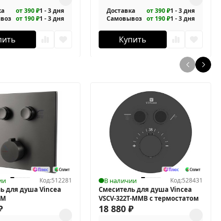
ка
от 390 ₽
1 - 3 дня
Доставка
от 390 ₽
1 - 3 дня
воз
от 190 ₽
1 - 3 дня
Самовывоз
от 190 ₽
1 - 3 дня
пить
Купить
ии
Код:
512281
В наличии
Код:
528431
ь для душа Vincea
Смеситель для душа Vincea
GM
VSCV-322T-MMB с термостатом
₽
18 880
₽