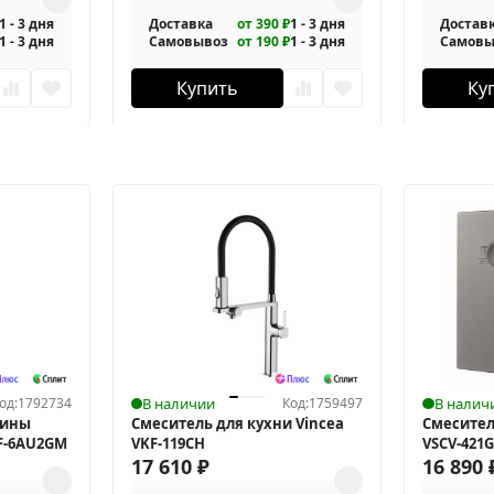
1 - 3 дня
Доставка
от 390 ₽
1 - 3 дня
Достав
1 - 3 дня
Самовывоз
от 190 ₽
1 - 3 дня
Самовы
Купить
Ку
од:
1792734
В наличии
Код:
1759497
В налич
вины
Смеситель для кухни Vincea
Смесител
BF-6AU2GM
VKF-119CH
VSCV-421
17 610
₽
16 890