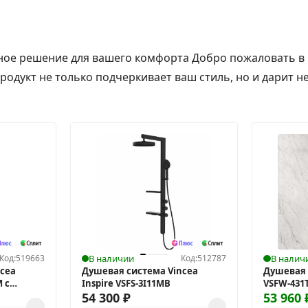
льное решение для вашего комфорта Добро пожаловать в
продукт не только подчеркивает ваш стиль, но и дарит н
Код:
519663
В наличии
Код:
512787
В налич
cea
Душевая система Vincea
Душевая 
 с
Inspire VSFS-3I11MB
VSFW-431
54 300
₽
53 960