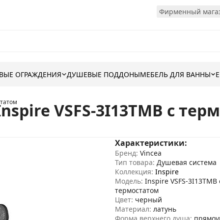
Фирменный магаз
ВЫЕ ОГРАЖДЕНИЯ
ДУШЕВЫЕ ПОДДОНЫ
МЕБЕЛЬ ДЛЯ ВАННЫ
статом
nspire VSFS-3I13TMB с тер
Характеристики:
Бренд:
Vincea
Тип товара:
Душевая система
Коллекция:
Inspire
Модель:
Inspire VSFS-3I13TMB 
термостатом
Цвет:
черный
Материал:
латунь
Форма верхнего душа:
прямоу