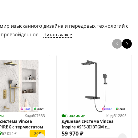
 мир изысканного дизайна и передовых технологий с
епревзойденное...
Читать далее
ии
Код:
607633
В наличии
Код:
512803
система Vincea
Душевая система Vincea
T1RBG с термостатом
Inspire VSFS-3I13TGM с
₽
термостатом
59 970
₽
67 054
₽
-20%