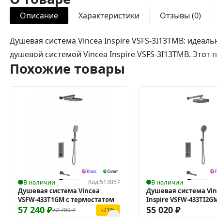
Описание
Характеристики
Отзывы (0)
Душевая система Vincea Inspire VSFS-3I13TMB: идеа
душевой системой Vincea Inspire VSFS-3I13TMB. Этот 
Похожие товары
В наличии
Код:
513057
В наличии
Душевая система Vincea
Душевая система Vin
VSFW-433T1GM с термостатом
Inspire VSFW-433TI2GM
57 240
₽
термостатом
55 020
₽
72 709
₽
-21%