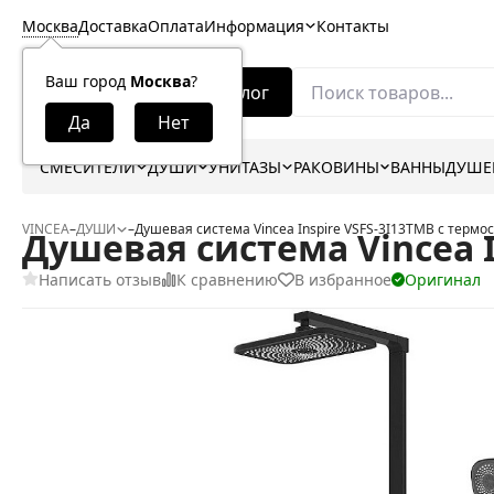
Москва
Доставка
Оплата
Информация
Контакты
Ваш город
Москва
?
Каталог
СМЕСИТЕЛИ
ДУШИ
УНИТАЗЫ
РАКОВИНЫ
ВАННЫ
ДУШЕ
VINCEA
–
ДУШИ
–
Душевая система Vincea Inspire VSFS-3I13TMB с термо
Душевая система Vincea I
Написать отзыв
К сравнению
В избранное
Оригинал