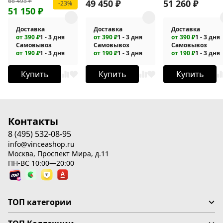
66 495
₽
3I13TCH с
433TI3RCH с
4311RBG
49 450
₽
51 260
₽
-23%
51 150
₽
термостатом
термостатом
Доставка
Доставка
Доставка
от 390 ₽
1 - 3 дня
от 390 ₽
1 - 3 дня
от 390 ₽
1 - 3 дня
Самовывоз
Самовывоз
Самовывоз
от 190 ₽
1 - 3 дня
от 190 ₽
1 - 3 дня
от 190 ₽
1 - 3 дня
Купить
Купить
Купить
Контакты
8 (495) 532-08-95
info@vinceashop.ru
Москва, Проспект Мира, д.11
ПН-ВС 10:00—20:00
ТОП категории