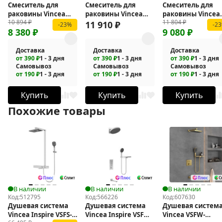
Смеситель для
Смеситель для
Смеситель для
раковины Vincea
раковины Vincea
раковины Vincea
10 894
₽
11 804
₽
Vogue VBF-1V1MB
Cube VBF-1C01GM
Core VBF-4CO1BN
11 910
₽
-23%
-2
8 380
₽
9 080
₽
Доставка
Доставка
Доставка
от 390 ₽
1 - 3 дня
от 390 ₽
1 - 3 дня
от 390 ₽
1 - 3 дня
Самовывоз
Самовывоз
Самовывоз
от 190 ₽
1 - 3 дня
от 190 ₽
1 - 3 дня
от 190 ₽
1 - 3 дня
Купить
Купить
Купить
Похожие товары
В наличии
В наличии
В наличии
Код:
512795
Код:
566226
Код:
607630
Душевая система
Душевая система
Душевая систем
Vincea Inspire VSFS-
Vincea Inspire VSFW-
Vincea VSFW-