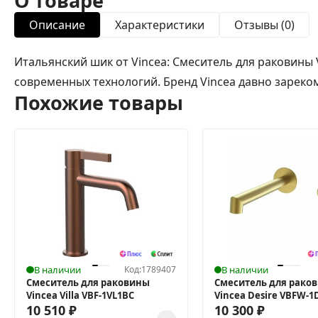
О товаре
Описание
Характеристики
Отзывы (0)
Итальянский шик от Vincea: Смеситель для раковины
современных технологий. Бренд Vincea давно зареко
Похожие товары
В наличии
Код:
1789407
В наличии
Смеситель для раковины
Смеситель для рако
Vincea Villa VBF-1VL1BC
Vincea Desire VBFW-1
10 510
₽
10 300
₽