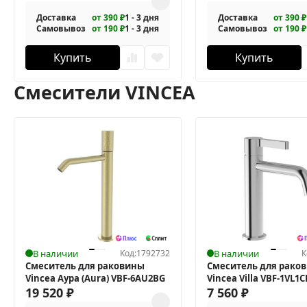
Доставка
от 390 ₽
1 - 3 дня
Доставка
от 390 ₽
Самовывоз
от 190 ₽
1 - 3 дня
Самовывоз
от 190 ₽
Купить
Купить
Смесители VINCEA
В наличии
Код:
1792732
В наличии
К
Смеситель для раковины
Смеситель для рако
Vincea Аура (Aura) VBF-6AU2BG
Vincea Villa VBF-1VL1
19 520
₽
7 560
₽