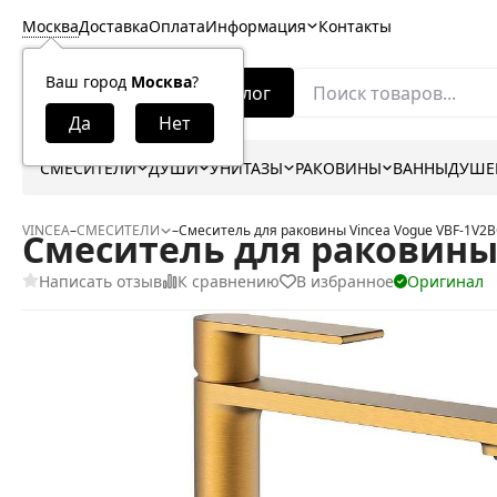
Москва
Доставка
Оплата
Информация
Контакты
Ваш город
Москва
?
Каталог
СМЕСИТЕЛИ
ДУШИ
УНИТАЗЫ
РАКОВИНЫ
ВАННЫ
ДУШЕ
VINCEA
–
СМЕСИТЕЛИ
–
Смеситель для раковины Vincea Vogue VBF-1V2
Смеситель для раковины 
Написать отзыв
К сравнению
В избранное
Оригинал