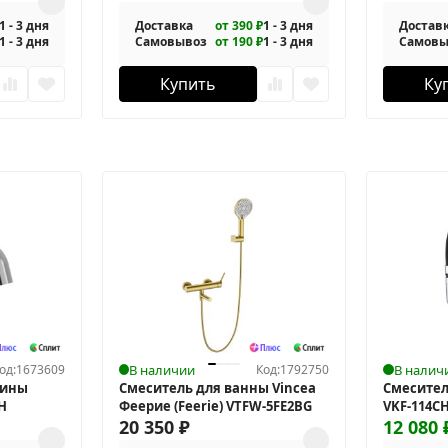
1 - 3 дня
Доставка
от 390 ₽
1 - 3 дня
Достав
1 - 3 дня
Самовывоз
от 190 ₽
1 - 3 дня
Самовы
Купить
Ку
од:
1673609
В наличии
Код:
1792750
В налич
вины
Смеситель для ванны Vincea
Смесител
CH
Феерие (Feerie) VTFW-5FE2BG
VKF-114C
20 350
₽
12 080