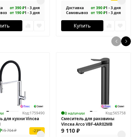
ка
от 390 ₽
1 - 3 дня
Доставка
от 390 ₽
1 - 3 дня
воз
от 190 ₽
1 - 3 дня
Самовывоз
от 190 ₽
1 - 3 дня
пить
Купить
ии
Код:
1759490
В наличии
Код:
565758
ь для кухни Vincea
Смеситель для раковины
H
Vincea Arco VBF-4AR02MB
₽
9 110
₽
15 704
₽
-23%