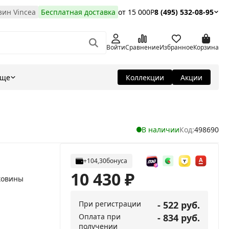
ин Vincea
Бесплатная доставка
от 15 000Р
8 (495) 532-08-95
Войти
Сравнение
Избранное
Корзина
Еще
Коллекции
Акции
В наличии
Код:
498690
+104,30
бонуса
10 430
₽
ковины
При регистрации
- 522 руб.
Оплата при
- 834 руб.
получении