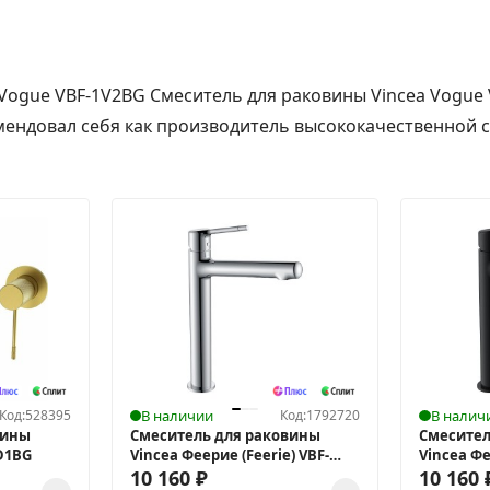
 Vogue VBF-1V2BG Смеситель для раковины Vincea Vogue
мендовал себя как производитель высококачественной са
Код:
528395
В наличии
Код:
1792720
В налич
вины
Смеситель для раковины
Смесител
D1BG
Vincea Феерие (Feerie) VBF-
Vincea Фе
5FE2CH
10 160
₽
5FE2MB
10 160