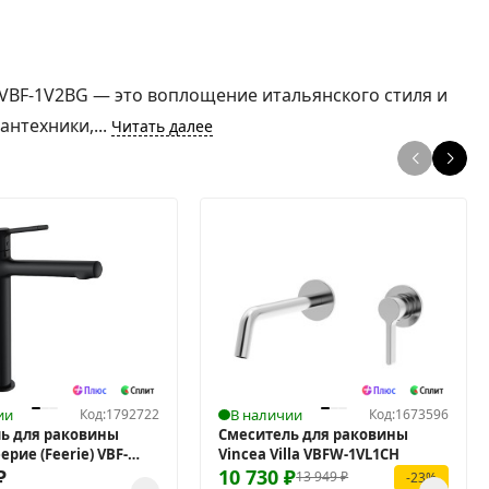
 VBF-1V2BG — это воплощение итальянского стиля и
нтехники,...
Читать далее
ии
Код:
1792722
В наличии
Код:
1673596
ь для раковины
Смеситель для раковины
ерие (Feerie) VBF-
Vincea Villa VBFW-1VL1CH
₽
10 730
₽
13 949
₽
-23%