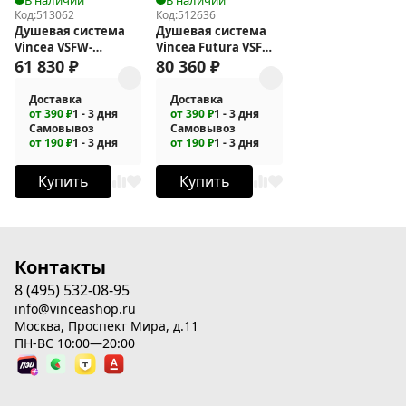
Код:
513062
Код:
512636
Душевая система
Душевая система
Vincea VSFW-
Vincea Futura VSFW-
4311RGM
61 830
₽
2F11TCH с
80 360
₽
термостатом
Доставка
Доставка
от 390 ₽
1 - 3 дня
от 390 ₽
1 - 3 дня
Самовывоз
Самовывоз
от 190 ₽
1 - 3 дня
от 190 ₽
1 - 3 дня
Купить
Купить
Контакты
8 (495) 532-08-95
info@vinceashop.ru
Москва, Проспект Мира, д.11
ПН-ВС 10:00—20:00