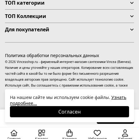
ТОП категории
ТОП Коллекции
Для покупателей
Политика обработки персональных данных
© 2026 Vinceashop.ru - фирменный интернет-магазин сантехники Vincea (Винчеа).
Наличие и цены уточняйте у наших операторов. Копирование всех составляющих
частей сайта в какой бы то ни было форме без письменного разрешения
владельцев авторских прав запрещено. Сайт использует технологию cookie.
Используя сайт, Вы соглашаетесь с правилами использования
cookie
, а также
даете согласие на обработку
персональных данных
На информационном ресурсе
На нашем сайте мы используем cookie файлы.
Узнать
применяются
рекомендательные технологии
(информационные технологии
подробнее...
предоставления информации на основе сбора, систематизации и анализа
сведений, относящихся к предпочтениям пользователей сети «Интернет»,
Согласен
находящихся на территории Российской Федерации).
67 000
₽
В корзину
Главная
Каталог
Корзина
Избранное
Кабинет