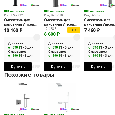
В наличии
В наличии
В наличии
Код:
1792722
Код:
1673610
Код:
565736
Смеситель для
Смеситель для
Смеситель для
раковины Vincea
раковины Vincea
раковины Vincea
12 428
₽
Феерие (Feerie) VBF-
Villa VBF-1VL1GM
Vogue (SS) VBF-
10 160
₽
7 460
₽
-31%
8 600
₽
5FE2MB
2VS2GM
Доставка
Доставка
Доставка
от 390 ₽
1 - 3 дня
от 390 ₽
1 - 3 дня
от 390 ₽
1 - 3 дня
Самовывоз
Самовывоз
Самовывоз
от 190 ₽
1 - 3 дня
от 190 ₽
1 - 3 дня
от 190 ₽
1 - 3 дня
Купить
Купить
Купить
Похожие товары
В наличии
В наличии