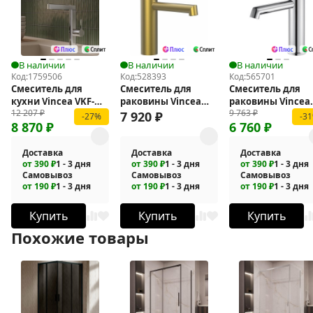
В наличии
В наличии
В наличии
Код:
1759506
Код:
528393
Код:
565701
Смеситель для
Смеситель для
Смеситель для
кухни Vincea VKF-
раковины Vincea
раковины Vincea
12 207
₽
9 763
₽
22CH
Desire VBF-1D3BG
Rim VBF-2RM1CH
7 920
₽
-27%
-3
8 870
₽
6 760
₽
Доставка
Доставка
Доставка
от 390 ₽
1 - 3 дня
от 390 ₽
1 - 3 дня
от 390 ₽
1 - 3 дня
Самовывоз
Самовывоз
Самовывоз
от 190 ₽
1 - 3 дня
от 190 ₽
1 - 3 дня
от 190 ₽
1 - 3 дня
Купить
Купить
Купить
Похожие товары