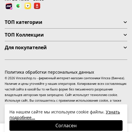
ТОП категории
ТОП Коллекции
Для покупателей
Политика обработки персональных данных
© 2026 Vinceashop.ru - фирменный интернет-магазин сантехники Vincea (Винчеа).
Наличие и цены уточняйте у наших операторов. Копирование всех составляющих
частей сайта в какой бы то ни было форме без письменного разрешения
владельцев авторских прав запрещено. Сайт использует технологию cookie.
Используя сайт, Вы соглашаетесь с правилами использования
cookie
, а также
даете согласие на обработку
персональных данных
На информационном ресурсе
На нашем сайте мы используем cookie файлы.
Узнать
применяются
рекомендательные технологии
(информационные технологии
подробнее...
предоставления информации на основе сбора, систематизации и анализа
сведений, относящихся к предпочтениям пользователей сети «Интернет»,
Согласен
находящихся на территории Российской Федерации).
50 010
₽
В корзину
-25%