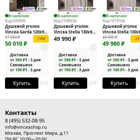
В наличии
В наличии
В наличии
Код:
505945
Код:
1748336
Код:
1673506
Душевой уголок
Душевой уголок
Душевой уголок
Vincea Garda 120x90
Vincea Stella 130х80
Vincea Stella 130х
57 980
₽
66 885
₽
VSS-1G9012CGB
VSR-1ST8013CLB
VSR-1ST8013CL
49 990
₽
-14%
-2
50 010
₽
49 980
₽
Доставка
Доставка
Доставка
от 390 ₽
1 - 3 дня
от 390 ₽
1 - 3 дня
от 390 ₽
1 - 3 дня
Самовывоз
Самовывоз
Самовывоз
от 190 ₽
1 - 3 дня
от 190 ₽
1 - 3 дня
от 190 ₽
1 - 3 дня
Купить
Купить
Купить
Контакты
8 (495) 532-08-95
info@vinceashop.ru
Москва, Проспект Мира, д.11
ПН-ВС 10:00—20:00