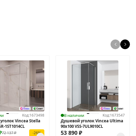
ии
Код:
1673498
В наличии
Код:
1673547
голок Vincea Stella
Душевой уголок Vincea Ultima
SR-1ST1014CL
90х100 VSS-7UL9010CL
₽
53 890
₽
72 137
₽
-26%