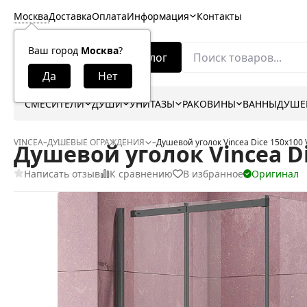
Москва
Доставка
Оплата
Информация
Контакты
Ваш город
Москва
?
Каталог
СМЕСИТЕЛИ
ДУШИ
УНИТАЗЫ
РАКОВИНЫ
ВАННЫ
ДУШЕ
VINCEA
–
ДУШЕВЫЕ ОГРАЖДЕНИЯ
–
Душевой уголок Vincea Dice 150x10
Душевой уголок Vincea D
Написать отзыв
К сравнению
В избранное
Оригинал