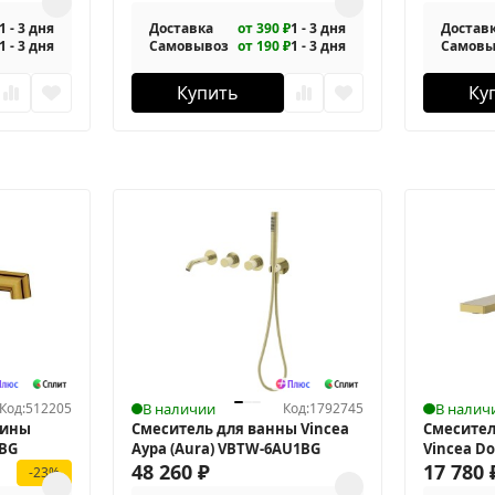
1 - 3 дня
Доставка
от 390 ₽
1 - 3 дня
Достав
1 - 3 дня
Самовывоз
от 190 ₽
1 - 3 дня
Самовы
Купить
Ку
Код:
512205
В наличии
Код:
1792745
В налич
вины
Смеситель для ванны Vincea
Смесител
1BG
Аура (Aura) VBTW-6AU1BG
Vincea D
48 260
₽
17 780
-23%