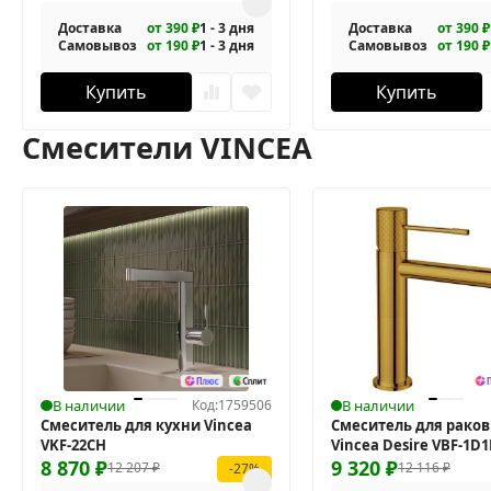
Доставка
от 390 ₽
1 - 3 дня
Доставка
от 390 ₽
Самовывоз
от 190 ₽
1 - 3 дня
Самовывоз
от 190 ₽
Купить
Купить
Смесители VINCEA
В наличии
Код:
1759506
В наличии
Смеситель для кухни Vincea
Смеситель для рако
VKF-22CH
Vincea Desire VBF-1D
8 870
₽
9 320
₽
12 207
₽
12 116
₽
-27%