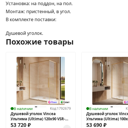
Установка: на поддон, на пол.
Монтаж: пристенный, в угол.
В комплекте поставки:
Душевой уголок.
Похожие товары
В наличии
Код:
1792679
В наличии
К
Душевой уголок Vincea
Душевой уголок Vinc
Ультима (Ultima) 120х90 VSR-
Ультима (Ultima) 100х
7UL9012CLG
53 720
₽
7UL8010CLG
53 690
₽