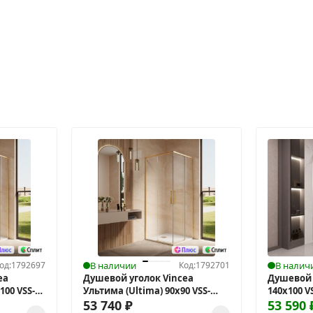
од:
1792697
В наличии
Код:
1792701
В налич
ea
Душевой уголок Vincea
Душевой у
100 VSS-
Ультима (Ultima) 90х90 VSS-
140х100 V
7UL9090CLG
53 740
₽
53 590