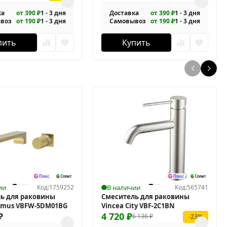
ка
от 390 ₽
1 - 3 дня
Доставка
от 390 ₽
1 - 3 дня
воз
от 190 ₽
1 - 3 дня
Самовывоз
от 190 ₽
1 - 3 дня
пить
Купить
ии
Код:
1759252
В наличии
Код:
565741
ь для раковины
Смеситель для раковины
omus VBFW-5DM01BG
Vincea City VBF-2C1BN
₽
4 720
₽
6 136
₽
-23%